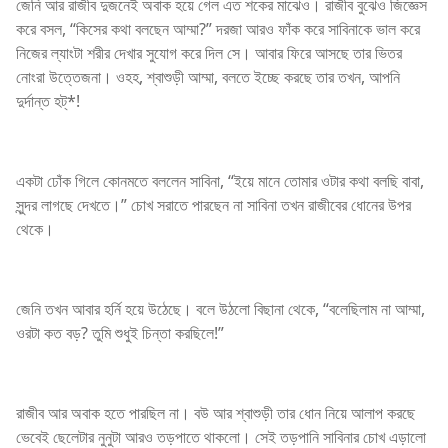
জেনি আর রাজীব দুজনেই অবাক হয়ে গেল এত শকের মাঝেও। রাজীব বুঝেও জিজ্ঞেস
করে বসল, “কিসের কথা বলছেন আম্মা?” দরজা আরও ফাঁক করে সাবিনাকে ভাল করে
নিজের ল্যাংটা শরীর দেখার সুযোগ করে দিল সে। আবার ফিরে আসছে তার ভিতর
নোংরা উত্তেজনা। ওহহ, শ্বাশুড়ী আম্মা, বলতে ইচ্ছে করছে তার তখন, আপনি
দুর্দান্ত হট্*!
একটা ঢোঁক গিলে কোনমতে বললেন সাবিনা, “ইয়ে মানে তোমার ওটার কথা বলছি বাবা,
সুন্দর লাগছে দেখতে।” চোখ সরাতে পারছেন না সাবিনা তখন রাজীবের ধোনের উপর
থেকে।
জেনি তখন আবার হর্নি হয়ে উঠেছে। বলে উঠলো বিছানা থেকে, “বলেছিলাম না আম্মা,
ওরটা কত বড়? তুমি শুধুই চিন্তা করছিলে!”
রাজীব আর অবাক হতে পারছিল না। বউ আর শ্বাশুড়ী তার ধোন নিয়ে আলাপ করছে
ভেবেই ছেলেটার নুনুটা আরও তড়পাতে থাকলো। সেই তড়পানি সাবিনার চোখ এড়ালো