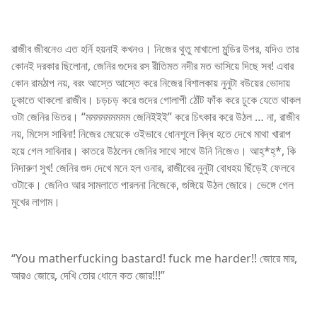
রাজীব জীবনেও এত হর্নি হয়নাই কখনও। নিজের থুতু মাখালো মুন্ডির উপর, যদিও তার
কোনই দরকার ছিলোনা, জেনির গুদের রস রীতিমত নদীর মত ভাসিয়ে দিছে সব! এবার
কোন রামঠাপ নয়, বরং আস্তে আস্তে করে নিজের বিশালকায় নুনুটা বউয়ের ভোদায়
ঢুকাতে থাকলো রাজীব। চড়চড় করে গুদের গোলাপী ঠোঁট ফাঁক করে ঢুকে যেতে থাকল
ওটা জেনির ভিতর। “মমমমমমমমম জেনিইইই” করে চিৎকার করে উঠল … না, রাজীব
নয়, মিসেস সাবিনা! নিজের মেয়েকে ওইভাবে ধোনশূলে বিদ্ধ হতে দেখে মাথা খারাপ
হয়ে গেল সাবিনার। কাতরে উঠলেন জেনির সাথে সাথে উনি নিজেও। আহ্*হ্*, কি
নিদারুণ সুখ! জেনির গুদ দেখে মনে হল ওনার, রাজীবের নুনুটা বোধহয় ছিঁড়েই ফেলবে
ওটাকে। জেনিও আর সামলাতে পারলনা নিজেকে, গুঙ্গিয়ে উঠল জোরে। ভেঙ্গে গেল
মুখের লাগাম।
“You matherfucking bastard! fuck me harder!! জোরে মার,
আরও জোরে, দেখি তোর ধোনে কত জোর!!!”