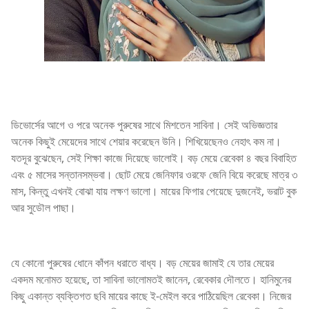
ডিভোর্সের আগে ও পরে অনেক পুরুষের সাথে মিশতেন সাবিনা। সেই অভিজ্ঞতার
অনেক কিছুই মেয়েদের সাথে শেয়ার করেছেন উনি। শিখিয়েছেনও নেহাৎ কম না।
যতদূর বুঝেছেন, সেই শিক্ষা কাজে দিয়েছে ভালোই। বড় মেয়ে রেবেকা ৪ বছর বিবাহিত
এবং ৫ মাসের সন্তানসম্ভবা। ছোট মেয়ে জেনিফার ওরফে জেনি বিয়ে করেছে মাত্র ৩
মাস, কিন্তু এখনই বোঝা যায় লক্ষণ ভালো। মায়ের ফিগার পেয়েছে দুজনেই, ভরাট বুক
আর সুডৌল পাছা।
যে কোনো পুরুষের ধোনে কাঁপন ধরাতে বাধ্য। বড় মেয়ের জামাই যে তার মেয়ের
একদম মনোমত হয়েছে, তা সাবিনা ভালোমতই জানেন, রেবেকার দৌলতে। হানিমুনের
কিছু একান্ত ব্যক্তিগত ছবি মায়ের কাছে ই-মেইল করে পাঠিয়েছিল রেবেকা। নিজের