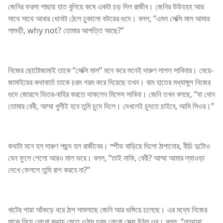
জেনির ফরসা পাছায় হাত বুলিয়ে কষে একটা চড় দিল রাজীব। জেনির উউহহহ আর
সাথে সাথে আবার ধোনটা ঠেলে ঢুকালো বউয়ের গুদে। বলল, “এমন সেক্সি মাল আমার
শাশুড়ী, why not? তোমার আপত্তি আছে?”
নিজের ছোটোজামাই তাকে “সেক্সি মাল” মনে করে শুনেই দারুণ লাগল সাবিনার। মেয়ে-
জামাইয়ের কথাবার্তা তাকে চরম গরম করে দিয়েছে তখন। বাম হাতের মধ্যাঙ্গুল নিজের
গুদে জোরসে ভিতর-বাহির করতে থাকলেন মিসেস সাবিনা। জেনি তখন বলছে, “যা ধোন
তোমার বেবী, আম্মা খুশীই হবে তুমি চুদে দিলে। দেখলেই চুদতে চাইবে, আমি সিওর।”
কথাটা মনে হল দারুণ পছন্দ হল রাজীবের। স্পীড বাড়িয়ে দিলো ঠাপানোর, বীচি দুটোও
যেন ফুলে গেলো আরও মাল ভরে। বলল, “তাই নাকি, বেবী? আম্মা আমার ল্যাওড়া
দেখে ফেললে তুমি রাগ করবে না?”
খাটের পায়া আঁকড়ে ধরে ঠাপ সামলাছে জেনি আর গুঙ্গিয়ে চলেছে। এর মধ্যে নিজের
মাকে নিয়ে নোংরা কথায় মেতে ওঠায় চরম নোংরা সেক্স উঠল ওর। বলল, “নাআআ