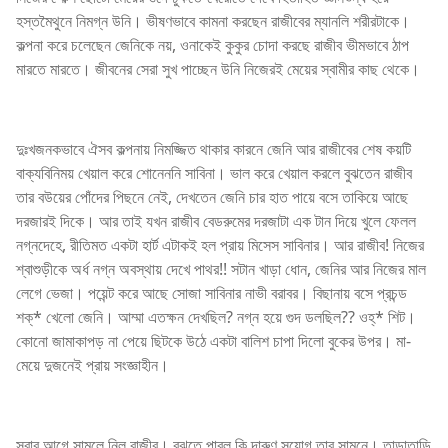
হস্তমৈথুনে নিমগ্ন উনি। ভীষণভাবে কামনা করছেন রাজীবের ম্যানলি শরীরটাকে।
কল্পনা করে চলেছেন জেনিকে নয়, ওনাকেই কুকুর চোদা করছে রাজীব ভীমভাবে ঠাপ
মারতে মারতে। জীবনের সেরা সুখ পাচ্ছেন উনি নিজেরই মেয়ের স্বামীর কাছ থেকে।
দুঃখজনকভাবে ঐসব কল্পনায় নিমজ্জিত থাকার কারনে জেনি আর রাজীবের শেষ কয়টি
বাক্যবিনিময় খেয়াল করে শোনেননি সাবিনা। ভাল করে খেয়াল করলে বুঝতেন রাজীব
তার বউয়ের পোঁদের পিছনে নেই, দেখতেন জেনি চার হাত পায়ে বসে তাকিয়ে আছে
দরজারই দিকে। আর তাই যখন রাজীব বেডরুমের দরজাটা এক টান দিয়ে খুলে ফেলল
নগ্নদেহে, রীতিমত একটা হার্ট এটাকই হল প্রায় মিসেস সাবিনার। আর রাজীব! নিজের
শ্বাশুড়ীকে অর্ধ নগ্ন অবস্থায় দেখে পাথর!! সটান খাড়া ধোন, জেনির আর নিজের মাল
লেগে ভেজা। পয়েন্ট করে আছে সোজা সাবিনার নাভী বরাবর। বিছানায় বসে প্রচন্ড
শক্* খেলো জেনি। আম্মা এতক্ষন দেখছিল? নগ্ন হয়ে গুদ ডলছিল?? ওহ্* শিট।
কোনো জামাকাপড় না পেয়ে ছিটকে উঠে একটা বালিশ চাপা দিলো বুকের উপর। মা-
মেয়ে দুজনেই প্রায় সংজ্ঞাহীন।
সবার আগে সামলে নিল রাজীব। বুঝতে পারল কি দারুণ সুযোগ তার সামনে। তাড়াতাড়ি