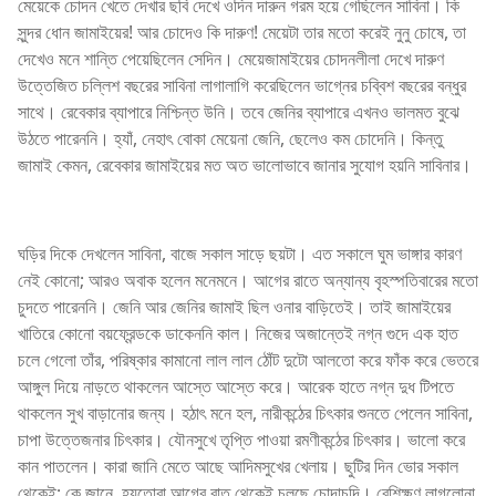
মেয়েকে চোদন খেতে দেখার ছবি দেখে ওদিন দারুন গরম হয়ে গেছিলেন সাবিনা। কি
সুন্দর ধোন জামাইয়ের! আর চোদেও কি দারুণ! মেয়েটা তার মতো করেই নুনু চোষে, তা
দেখেও মনে শান্তি পেয়েছিলেন সেদিন। মেয়েজামাইয়ের চোদনলীলা দেখে দারুণ
উত্তেজিত চল্লিশ বছরের সাবিনা লাগালাগি করেছিলেন ভাগ্নের চব্বিশ বছরের বন্ধুর
সাথে। রেবেকার ব্যাপারে নিশ্চিন্ত উনি। তবে জেনির ব্যাপারে এখনও ভালমত বুঝে
উঠতে পারেননি। হ্যাঁ, নেহাৎ বোকা মেয়েনা জেনি, ছেলেও কম চোদেনি। কিন্তু
জামাই কেমন, রেবেকার জামাইয়ের মত অত ভালোভাবে জানার সুযোগ হয়নি সাবিনার।
ঘড়ির দিকে দেখলেন সাবিনা, বাজে সকাল সাড়ে ছয়টা। এত সকালে ঘুম ভাঙ্গার কারণ
নেই কোনো; আরও অবাক হলেন মনেমনে। আগের রাতে অন্যান্য বৃহস্পতিবারের মতো
চুদতে পারেননি। জেনি আর জেনির জামাই ছিল ওনার বাড়িতেই। তাই জামাইয়ের
খাতিরে কোনো বয়ফ্রেন্ডকে ডাকেননি কাল। নিজের অজান্তেই নগ্ন গুদে এক হাত
চলে গেলো তাঁর, পরিষ্কার কামানো লাল লাল ঠোঁট দুটো আলতো করে ফাঁক করে ভেতরে
আঙ্গুল দিয়ে নাড়তে থাকলেন আস্তে আস্তে করে। আরেক হাতে নগ্ন দুধ টিপতে
থাকলেন সুখ বাড়ানোর জন্য। হঠাৎ মনে হল, নারীকন্ঠের চিৎকার শুনতে পেলেন সাবিনা,
চাপা উত্তেজনার চিৎকার। যৌনসুখে তৃপ্তি পাওয়া রমণীকন্ঠের চিৎকার। ভালো করে
কান পাতলেন। কারা জানি মেতে আছে আদিমসুখের খেলায়। ছুটির দিন ভোর সকাল
থেকেই; কে জানে, হয়তোবা আগের রাত থেকেই চলছে চোদাচুদি। বেশিক্ষণ লাগলোনা