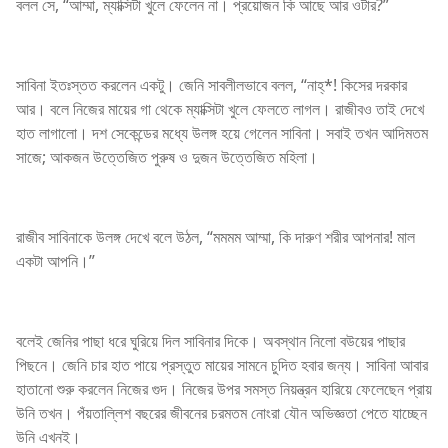
বলল সে, “আম্মা, ম্যাক্সিটা খুলে ফেলেন না। প্রয়োজন কি আছে আর ওটার?”
সাবিনা ইতঃস্তত করলেন একটু। জেনি সাবলীলভাবে বলল, “নাহ্*! কিসের দরকার
আর। বলে নিজের মায়ের গা থেকে ম্যাক্সিটা খুলে ফেলতে লাগল। রাজীবও তাই দেখে
হাত লাগালো। দশ সেকেন্ডের মধ্যে উলঙ্গ হয়ে গেলেন সাবিনা। সবাই তখন আদিমতম
সাজে; আকজন উত্তেজিত পুরুষ ও দুজন উত্তেজিত মহিলা।
রাজীব সাবিনাকে উলঙ্গ দেখে বলে উঠল, “মমমম আম্মা, কি দারুণ শরীর আপনার! মাল
একটা আপনি।”
বলেই জেনির পাছা ধরে ঘুরিয়ে দিল সাবিনার দিকে। অবস্থান নিলো বউয়ের পাছার
পিছনে। জেনি চার হাত পায়ে প্রস্তুত মায়ের সামনে চুদিত হবার জন্য। সাবিনা আবার
হাতানো শুরু করলেন নিজের গুদ। নিজের উপর সমস্ত নিয়ন্ত্রন হারিয়ে ফেলেছেন প্রায়
উনি তখন। পঁয়তাল্লিশ বছরের জীবনের চরমতম নোংরা যৌন অভিজ্ঞতা পেতে যাচ্ছেন
উনি এখনই।