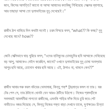
জান, কিসের আপত্তি? জানো না আম্মা আমাদের কতকিছু শিখিয়েছে সেক্সের ব্যাপারে,
আর তাছাড়া আম্মা তো দুলাভাইয়ের নুনু দেখেছেই।”
রাজীব ঠাপ থামিয়ে দিল কথাটা শুনেই। চরম বিস্ময়ে বলল, “what?? কি বলছ? নুনু
দেখেছে মানে? how??
জেনি সেক্সিভাবে ঘাড় ঘুরিয়ে বলল, “ওদের হানিমুনের চোদাচুদির ছবি আম্মাকে দেখিয়েছে
বড় আপু, আমাকেও মেইল করেছিল, জানো? ওখানে দুলাভাইয়ের নুনু চোষা অবস্থায়
আপুর ছবি আছে, চোদোন খাবার ছবি আছে। এই, ঠাপাও না, থামলে কেন??”
রাজীব আবার শুরু করল বউয়ের ভোদামারা, কিন্তু শক্* বিন্দুমাত্র কমল না তার। বরং
টের পেল সে, তার ঠাটানো ধোনটা যেন আরও ঠাটিয়ে উঠলো। নিজের শ্বাশুড়ীকে
সবসময়ই আকর্ষনীয়া লাগতো রাজীবের, এমনকি শাড়ির ফাঁক দিয়ে চুরি করে পেট
নাভীতেও নজর দিয়েছে সে, কিন্তু নিজের শক্ত বাড়া দেখাবে তাকে, ঘুণাক্ষরেও চিন্তা