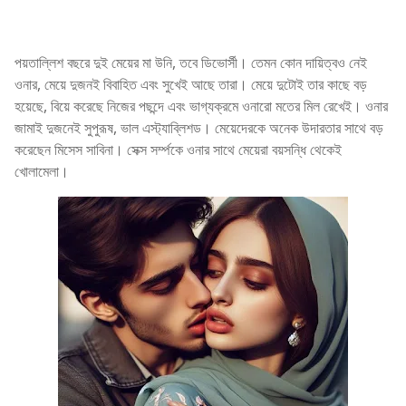
পয়তাল্লিশ বছরে দুই মেয়ের মা উনি, তবে ডিভোর্সী। তেমন কোন দায়িত্বও নেই
ওনার, মেয়ে দুজনই বিবাহিত এবং সুখেই আছে তারা। মেয়ে দুটোই তার কাছে বড়
হয়েছে, বিয়ে করেছে নিজের পছন্দে এবং ভাগ্যক্রমে ওনারো মতের মিল রেখেই। ওনার
জামাই দুজনেই সুপুরূষ, ভাল এস্ট্যাব্লিশড। মেয়েদেরকে অনেক উদারতার সাথে বড়
করেছেন মিসেস সাবিনা। সেক্স সর্ম্পকে ওনার সাথে মেয়েরা বয়সন্ধি থেকেই
খোলামেলা।