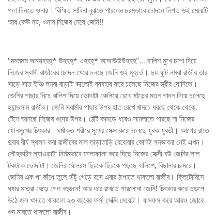
গলা চিনতে ওনার। বিস্মিত সাবিনা বুঝতে পারলেন চরমভাবে চোদনে লিপ্ত ওই মেয়েটি
আর কেউ নয়, ওনার নিজের মেয়ে জেনি!!
“মমমমম আআহহহ্* উহহহ্* ওহহহ্* আআউউউহহহ”… বালিশ মুখে চাপা দিয়ে
নিজের স্বামী রাজীবের চোদন খেয়ে চলছে জেনি ওই মূহুর্তে। ছয় ফুট লম্বা রাজীব তার
সাড়ে সাত ইঞ্চি লম্বা বাড়াটা ভালোই ব্যবহার করে চলেছে নিজের স্ত্রীর যোনিতে।
জেনির পাছার নিচে বালিশ দিয়ে ভোদাটা কেলিয়ে রেখে ষাঁড়ের মতন গাদন দিয়ে চলেছে
হ্যান্ডসাম রাজীব। জেনি স্বামীর পাছার উপর হাত রেখে খামচে ধরছে থেকে থেকে,
টেনে আনছে নিজের গুদের উপর। ঠোঁট কামড়ে ধরেও সামলাতে পারছে না নিজের
যৌনসুখের চিৎকার। ঘর্মাক্ত শরীরে সুখের সেক্স করে চলেছে যুবক-যুবতী। আগের রাতে
দুবার বীর্য স্থলন করা রাজীবের মাল তাড়াতাড়ি বেরোবার কোনই সম্ভাবনা নেই এখন।
লৌহকঠিন ল্যাওড়াটা নির্মমভাবে ফালাফালা করে দিছে নিজের সেক্সী বউ জেনির লাল
টকটকে ভোদাটা। জেনির যৌনরস ছিটকে ছিটকে পড়ছে বালিশে, বিছানার চাদরে।
জেনির এক পা কাঁধে তুলে হাঁটু গেড়ে বসে এবার ঠাপাতে থাকলো রাজীব। ক্লিটোরিসে
ঘষার মাত্রা বেড়ে গেল বহুগুনে! আর ধরে রাখতে পারলোনা জেনি! চিৎকার করে তড়পে
উঠে জল খসাতে থাকলো ২৩ বছরের ফর্সা সেক্সি মেয়েটা। ফসফস করে আরও জোরে
গুদ মারতে থাকলো রাজীব।