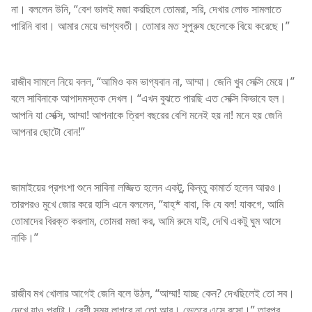
না। বললেন উনি, “বেশ ভালই মজা করছিলে তোমরা, সরি, দেখার লোভ সামলাতে
পারিনি বাবা। আমার মেয়ে ভাগ্যবতী। তোমার মত সুপুরুষ ছেলেকে বিয়ে করেছে।”
রাজীব সামলে নিয়ে বলল, “আমিও কম ভাগ্যবান না, আম্মা। জেনি খুব সেক্সি মেয়ে।”
বলে সাবিনাকে আপাদমস্তক দেখল। “এখন বুঝতে পারছি এত সেক্সি কিভাবে হল।
আপনি যা সেক্সি, আম্মা! আপনাকে ত্রিশ বছরের বেশি মনেই হয় না! মনে হয় জেনি
আপনার ছোটো বোন!”
জামাইয়ের প্রশংশা শুনে সাবিনা লজ্জিত হলেন একটু, কিন্তু কামার্ত হলেন আরও।
তারপরও মুখে জোর করে হাসি এনে বললেন, “যাহ্* বাবা, কি যে বল! যাকগে, আমি
তোমাদের বিরক্ত করলাম, তোমরা মজা কর, আমি রুমে যাই, দেখি একটু ঘুম আসে
নাকি।”
রাজীব মখ খোলার আগেই জেনি বলে উঠল, “আম্মা! যাচ্ছ কেন? দেখছিলেই তো সব।
দেখে যাও পুরাটা। বেশী সময় লাগবে না তো আর। ভেতরে এসে বসো।” তারপর