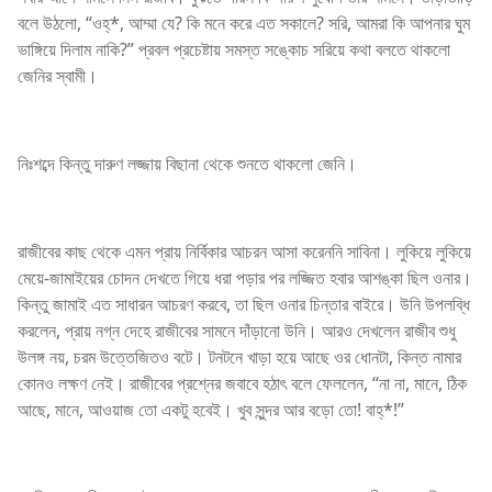
বলে উঠলো, “ওহ্*, আম্মা যে? কি মনে করে এত সকালে? সরি, আমরা কি আপনার ঘুম
ভাঙ্গিয়ে দিলাম নাকি?” প্রবল প্রচেষ্টায় সমস্ত সঙ্কোচ সরিয়ে কথা বলতে থাকলো
জেনির স্বামী।
নিঃশব্দে কিন্তু দারুণ লজ্জায় বিছানা থেকে শুনতে থাকলো জেনি।
রাজীবের কাছ থেকে এমন প্রায় নির্বিকার আচরন আসা করেননি সাবিনা। লুকিয়ে লুকিয়ে
মেয়ে-জামাইয়ের চোদন দেখতে গিয়ে ধরা পড়ার পর লজ্জিত হবার আশঙ্কা ছিল ওনার।
কিন্তু জামাই এত সাধারন আচরণ করবে, তা ছিল ওনার চিন্তার বাইরে। উনি উপলব্ধি
করলেন, প্রায় নগ্ন দেহে রাজীবের সামনে দাঁড়ানো উনি। আরও দেখলেন রাজীব শুধু
উলঙ্গ নয়, চরম উত্তেজিতও বটে। টনটনে খাড়া হয়ে আছে ওর ধোনটা, কিন্ত নামার
কোনও লক্ষণ নেই। রাজীবের প্রশ্নের জবাবে হঠাৎ বলে ফেললেন, “না না, মানে, ঠিক
আছে, মানে, আওয়াজ তো একটু হবেই। খুব সুন্দর আর বড়ো তো! বাহ্*!”