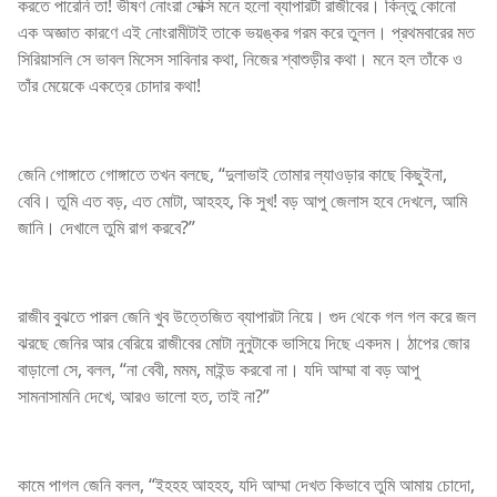
করতে পারেনি তা! ভীষণ নোংরা সেক্সি মনে হলো ব্যাপারটা রাজীবের। কিন্তু কোনো
এক অজ্ঞাত কারণে এই নোংরামীটাই তাকে ভয়ঙ্কর গরম করে তুলল। প্রথমবারের মত
সিরিয়াসলি সে ভাবল মিসেস সাবিনার কথা, নিজের শ্বাশুড়ীর কথা। মনে হল তাঁকে ও
তাঁর মেয়েকে একত্রে চোদার কথা!
জেনি গোঙ্গাতে গোঙ্গাতে তখন বলছে, “দুলাভাই তোমার ল্যাওড়ার কাছে কিছুইনা,
বেবি। তুমি এত বড়, এত মোটা, আহহহ, কি সুখ! বড় আপু জেলাস হবে দেখলে, আমি
জানি। দেখালে তুমি রাগ করবে?”
রাজীব বুঝতে পারল জেনি খুব উত্তেজিত ব্যাপারটা নিয়ে। গুদ থেকে গল গল করে জল
ঝরছে জেনির আর বেরিয়ে রাজীবের মোটা নুনুটাকে ভাসিয়ে দিছে একদম। ঠাপের জোর
বাড়ালো সে, বলল, “না বেবী, মমম, মাইন্ড করবো না। যদি আম্মা বা বড় আপু
সামনাসামনি দেখে, আরও ভালো হত, তাই না?”
কামে পাগল জেনি বলল, “ইহহহ আহহহ, যদি আম্মা দেখত কিভাবে তুমি আমায় চোদো,