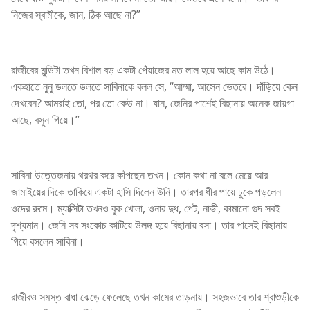
নিজের স্বামীকে, জান, ঠিক আছে না?”
রাজীবের মুন্ডিটা তখন বিশাল বড় একটা পেঁয়াজের মত লাল হয়ে আছে কাম উঠে।
একহাতে নুনু ডলতে ডলতে সাবিনাকে বলল সে, “আম্মা, আসেন ভেতরে। দাঁড়িয়ে কেন
দেখবেন? আমরাই তো, পর তো কেউ না। যান, জেনির পাশেই বিছানায় অনেক জায়গা
আছে, বসুন গিয়ে।”
সাবিনা উত্তেজনায় থরথর করে কাঁপছেন তখন। কোন কথা না বলে মেয়ে আর
জামাইয়ের দিকে তাকিয়ে একটা হাসি দিলেন উনি। তারপর ধীর পায়ে ঢুকে পড়লেন
ওদের রুমে। ম্যাক্সিটা তখনও বুক খোলা, ওনার দুধ, পেট, নাভী, কামানো গুদ সবই
দৃশ্যমান। জেনি সব সংকোচ কাটিয়ে উলঙ্গ হয়ে বিছানায় বসা। তার পাসেই বিছানায়
গিয়ে বসলেন সাবিনা।
রাজীবও সমস্ত বাধা ঝেড়ে ফেলেছে তখন কামের তাড়নায়। সহজভাবে তার শ্বাশুড়ীকে