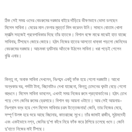
ঠিক সেই সময় ওদের বেডরুমের দরজার বাইরে দাঁড়িয়ে ভীষণভাবে ভোদা ডলছেন
মিসেস সাবিনা। মেয়ের মাল ফেলার মূহুর্ত্ত মিস করেনন উনি। সামনে বোতাম খোলা
ম্যাক্সি সহজেই প্রবেশাধিকার দিছে তাঁর হাতকে। বিশাল বক্ষে মাঝে মাঝেই হাত যাচ্ছে
সাবিনার, টিপছেন জোরে জোরে। হঠাৎ নিজের হাতের আলতো ধাক্কা পড়লো জেনিদের
বেডরুমের দরজায়। আচমকা দুর্ঘটনায় আঁতকে উঠলেন সাবিনা। ধরা পড়েই গেলেন
বুঝি এবার।
কিন্তু না, অবাক সাবিনা দেখলেন, নিঃশব্দে একটু ফাঁক হয়ে গেলো দরজাটা। আধো
অন্ধকার ঘর, পর্দাটা টানা, বিছানাটাও দেখা যাচ্ছেনা, কিন্তু চোদনের শব্দটা বেড়ে গেলো
বহুগুনে। মিসেস সাবিনা ভাবলেন, এখনই সময় নিজের রুমে প্রত্যাবর্তনের। হঠাৎ চোখ
পড়ে গেল জেনির রুমের ড্রেসারে। বিশাল বড় আয়না ওটাতে। আর সেই আয়নায়–
নিঃশ্বাস বন্ধ হয়ে গেল মিসেস সাবিনার চরম উত্তেজনায়! জেনি, তার নিজের মেয়ে,
সম্পূর্ণ উলঙ্গ হয়ে শুয়ে আছে বিছানায়, কাতরাচ্ছে সুখে। তাঁর জামাই রাজীব, সুঠামদেহী
এবং একইভাবে নগ্ন, জেনির দু’পা কাঁধে নিয়ে ফাঁক করে ঠাপিয়ে চলেছে গুদে। জেনি
দু’হাতে নিজের মাই টিপছে।