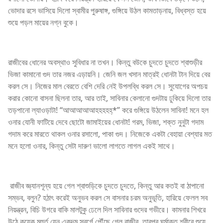
ভোদার রসে ভাসিয়ে দিলো স্বামীর পুরুষাঙ্গ, গুঙ্গিয়ে উঠল কামতাড়নায়, বিধ্বস্ত হয়ে
শুয়ে পড়ল মায়ের নগ্ন বুকে।
রাজীবের ধোনের অবস্থাও সুবিধার না তখন। কিন্তু বউকে চুদতে চুদতে শ্বাশুড়ীর
ভিজা কামানো গুদ তার নজর এড়ায়নি। জেনি জল খসান মাত্রই ধোনটা টান দিয়ে বের
করল সে। নিজের মাল বেরতে বেশি দেরি নেই উপলব্ধি করল সে। সুযোগের অপচয়
করার কোনো বাসনা ছিলনা তার, আর তাই, সাবিনার কেলানো গুদটায় ঢুকিয়ে দিলো তার
তড়পানো ল্যাওড়াটা! “আআআআআহহহহহ্*” করে গুঙ্গিয়ে উঠলেন সাবিনা! মনে হল
ওনার যোনী ফাটিয়ে দেবে ছোটো জামাইয়ের ধোনটা! গরম, ভিজা, শক্ত নুনুটা গদাম
গদাম করে মারতে থাকল ওনার রসালো, পাকা গুদ। নিজেকে একটা বেহায়া বেশ্যার মত
মনে হলো ওনার, কিন্তু সেটা দারুণ ভালো লাগতে লাগল একই সাথে।
রাজীব জ্ঞ্যানশূন্য হয়ে গেল শ্বাশুড়িকে চুদতে চুদতে, কিন্তু আর কতই বা ঠাপানো
সম্ভব, বলুন? হঠাৎ করেই অনুভব করল সে বাসনার চরম অনুভূতি, হারিয়ে ফেলল সব
নিয়ন্ত্রন, বিচি উগরে বাকি মালটুকু ঢেলে দিল সাবিনার গুদের গভীরে। কামনার শিখরে
উঠে কয়েক মুহুর্ত যেন একদম স্বর্গে পৌঁছে গেল রাজীব, তারপর ঘর্মাক্ত শরীরে শুয়ে