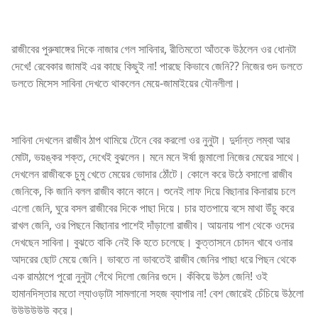
রাজীবের পুরুষাঙ্গের দিকে নাজার গেল সাবিনার, রীতিমতো আঁতকে উঠলেন ওর ধোনটা
দেখে! রেবেকার জামাই এর কাছে কিছুই না! পারছে কিভাবে জেনি?? নিজের গুদ ডলতে
ডলতে মিসেস সাবিনা দেখতে থাকলেন মেয়ে-জামাইয়ের যৌনলীলা।
সাবিনা দেখলেন রাজীব ঠাপ থামিয়ে টেনে বের করলো ওর নুনুটা। দুর্দান্ত লম্বা আর
মোটা, ভয়ঙ্কর শক্ত, দেখেই বুঝলেন। মনে মনে ঈর্ষা জন্মালো নিজের মেয়ের সাথে।
দেখলেন রাজীবকে চুমু খেতে মেয়ের ভোদার ঠোঁটে। কোলে করে উঠে বসালো রাজীব
জেনিকে, কি জানি বলল রাজীব কানে কানে। শুনেই লাফ দিয়ে বিছানার কিনারায় চলে
এলো জেনি, ঘুরে বসল রাজীবের দিকে পাছা দিয়ে। চার হাতপায়ে বসে মাথা উঁচু করে
রাখল জেনি, ওর পিছনে বিছানার পাশেই দাঁড়ালো রাজীব। আয়নায় পাশ থেকে ওদের
দেখছেন সাবিনা। বুঝতে বাকি নেই কি হতে চলেছে। কুত্তাসনে চোদন খাবে ওনার
আদরের ছোট মেয়ে জেনি। ভাবতে না ভাবতেই রাজীব জেনির পাছা ধরে পিছন থেকে
এক রামঠাপে পুরো নুনুটা গেঁথে দিলো জেনির গুদে। কঁকিয়ে উঠল জেনি! ওই
হামানদিস্তার মতো ল্যাওড়াটা সামলানো সহজ ব্যাপার না! বেশ জোরেই চেঁচিয়ে উঠলো
উউউউউউ করে।