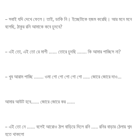
– সবাই যদি দেখে ফেলে। তাই, ডাকি নি। ইচ্ছেটাকে হজম করেছি। আর মনে মনে
বলেছি, ঠাকুর রনি আমাকে কবে চুদবে?
– এই তো, এই তো রে মাগী …… তোরে চুদছি ……. কি আমার পাচ্ছিস না?
– খুব আরাম পাচ্ছি ……. ওমা গো গো গো গো গো ….. জোরে জোরে দাও…
আমার আউট হবে…… জোরে জোরে কর ……
– এই তো নে …… বলেই আরোও ঠাপ বাড়িয়ে দিলে রনি ….. রনির বাড়ার ঠেলায় শব্দ
হতে থাকলো