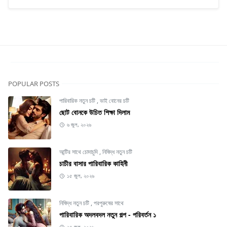
POPULAR POSTS
পারিবারিক নতুন চটি
,
ভাই বোনের চটি
ছোট বোনকে উচিত শিক্ষা দিলাম
৬ জুল, ২০২৬
আন্টির সাথে চোদাচুদি
,
নিষিদ্ধ নতুন চটি
চাচীর বাসার পারিবারিক কাহিনী
১৫ জুল, ২০২৬
নিষিদ্ধ নতুন চটি
,
পরপুরুষের সাথে
পারিবারিক অদলবদল নতুন গল্প - পরিবর্তন ১