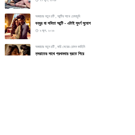
২৭ জুল, ২০২৬
অজাচার নতুন চটি
,
আন্টির সাথে চোদাচুদি
বন্ধুর মা সবিতা আন্টি - এটাই সুবর্ণ সুযোগ
৯ জুল, ২০২৬
অজাচার নতুন চটি
,
কচি মেয়ের চোদন কাহিনি
নুসরাতের সাথে প্রথমবার ঘুরতে গিয়ে
৬ জুল, ২০২৬
CATEGORIES
অজাচার নতুন চটি
অস্থির চটির সমাহার
[69]
[69]
আন্টির সাথে চোদাচুদি
কচি মেয়ের চোদন কাহিনি
[31]
[25]
কাজের মেয়ে ও ছেলের সাথে
জামাই ও বউয়ের চটি
[9]
[6]
জামাই ও শাশুড়ীর চটি
ডাক্তার ও রোগীর চটি
[4]
[1]
দেবর ও বৌদির চটি
নিষিদ্ধ নতুন চটি
[19]
[75]