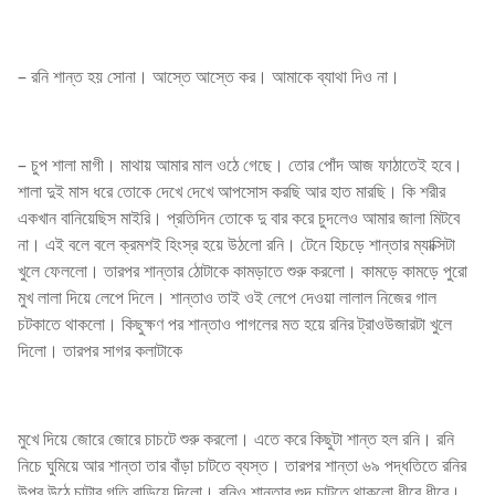
– রনি শান্ত হয় সোনা। আস্তে আস্তে কর। আমাকে ব্যাথা দিও না।
– চুপ শালা মাগী। মাথায় আমার মাল ওঠে গেছে। তোর পোঁদ আজ ফাঠাতেই হবে।
শালা দুই মাস ধরে তোকে দেখে দেখে আপসোস করছি আর হাত মারছি। কি শরীর
একখান বানিয়েছিস মাইরি। প্রতিদিন তোকে দু বার করে চুদলেও আমার জালা মিটবে
না। এই বলে বলে ক্রমশই হিংস্র হয়ে উঠলো রনি। টেনে হিচড়ে শান্তার ম্যাক্সিটা
খুলে ফেললো। তারপর শান্তার ঠোটাকে কামড়াতে শুরু করলো। কামড়ে কামড়ে পুরো
মুখ লালা দিয়ে লেপে দিলে। শান্তাও তাই ওই লেপে দেওয়া লালাল নিজের গাল
চটকাতে থাকলো। কিছুক্ষণ পর শান্তাও পাগলের মত হয়ে রনির ট্রাওউজারটা খুলে
দিলো। তারপর সাগর কলাটাকে
মুখে দিয়ে জোরে জোরে চাচটে শুরু করলো। এতে করে কিছুটা শান্ত হল রনি। রনি
নিচে ঘুমিয়ে আর শান্তা তার বাঁড়া চাটতে ব্যস্ত। তারপর শান্তা ৬৯ পদ্ধতিতে রনির
উপর উঠে চাটার গতি বাড়িয়ে দিলো। রনিও শান্তার গুদ চাটতে থাকলো ধীরে ধীরে।