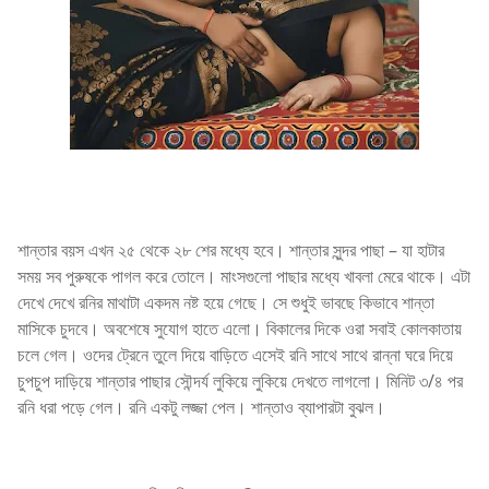
শান্তার বয়স এখন ২৫ থেকে ২৮ শের মধ্যে হবে। শান্তার সুন্দর পাছা – যা হাটার
সময় সব পুরুষকে পাগল করে তোলে। মাংসগুলো পাছার মধ্যে খাবলা মেরে থাকে। এটা
দেখে দেখে রনির মাথাটা একদম নষ্ট হয়ে গেছে। সে শুধুই ভাবছে কিভাবে শান্তা
মাসিকে চুদবে। অবশেষে সুযোগ হাতে এলো। বিকালের দিকে ওরা সবাই কোলকাতায়
চলে গেল। ওদের ট্রেনে তুলে দিয়ে বাড়িতে এসেই রনি সাথে সাথে রান্না ঘরে দিয়ে
চুপচুপ দাড়িয়ে শান্তার পাছার সৌন্দর্য লুকিয়ে লুকিয়ে দেখতে লাগলো। মিনিট ৩/৪ পর
রনি ধরা পড়ে গেল। রনি একটু লজ্জা পেল। শান্তাও ব্যাপারটা বুঝল।