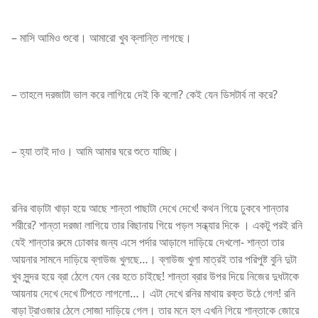
– মাসি আমিও শুবো। আমারো খুব ক্লান্তি লাগছে।
– তাহলে দরজাটা ভাল করে লাগিয়ে দেই কি বলো? কেই যেন ডিসটার্ব না করে?
– হ্যা তাই দাও। আমি আমার ঘরে শুতে যাচ্ছি।
রনির বাড়াটা খাড়া হয়ে আছে শান্তা পাছাটা দেখে দেখে! কথন গিয়ে ঢুকবে শান্তার
শরীরে? শান্তা দরজা লাগিয়ে তার বিছানায় গিয়ে পড়ল সন্ধ্যার দিকে । একটু পরই রনি
যেই শান্তার রুমে ঢোকার জন্য এসে পর্দার আড়ালে দাড়িয়ে দেখলো- শান্তা তার
আয়নার সামনে দাড়িয়ে ব্লাউজ খুলছে…। ব্লাউজ খুলা মাত্রই তার পরিপুষ্ট বুনি দুটা
খুব সুন্দর হয়ে ব্রা ঠেলে যেন বের হতে চাইছে! শান্তা ব্রার উপর দিয়ে নিজের দুধটাকে
আয়নায় দেখে দেখে টিপতে লাগলো…। এটা দেখে রনির মাথায় রক্ত উঠে গেল! রনি
বাড়া ট্রাওজার ঠেলে সোজা দাড়িয়ে গেল। তার মনে হল এখনি গিয়ে শান্তাকে জোরে