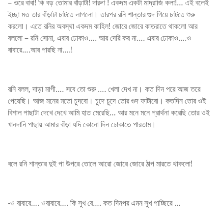
– ওরে বাবা! কি বড় তোমার বাঁড়াটা! দারুণ ! একদম একটা মাদ্রাজি কলা!… এই বলেই
ইচ্ছা মত তার বাঁড়াটা চাটতে লাগলো। তারপর রনি শান্তার গুদ গিয়ে চাটতে শুরু
করলো। এতে রনির অবস্থা একদম কাহিল! জোরে জোরে কাতরাতে থাকলো আর
বললো – রনি সোনা, এবার ঢোকাও…. আর দেরি কর না…. এবার ঢোকাও….ও
বাবারে….আর পারছি না….!
রনি বলল, দাড়া মাগী…. সবে তো শুরু …. খেলা দেখ না। কত দিন পরে আজ তরে
পেয়েছি। আজ মনের মতো চুদবো। চুদে চুদে তোর গুদ ফাটাবো। কতদিন তোর ওই
বিশাল পাছাটা দেখে দেখে আমি হাত মেরেছি… আর মনে মনে প্রার্থনা করেছি তোর ওই
খানদানি পাছায় আমার বাঁড়া যদি কোনো দিন ঢোকাতে পারতাম।
বলে রনি শান্তার দুই পা উপরে তোলে আরো জোরে জোরে ঠাপ মারতে থাকলো!
-ও বাবারে…. ওবাবারে…. কি সুখ রে…. কত দিনপর এমন সুখ পাচ্ছিরে …