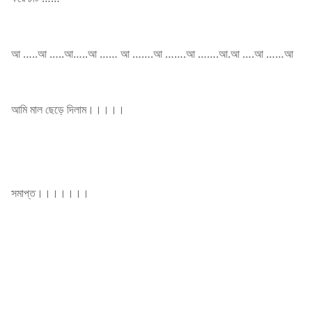
আ …..আ …..আ…..আ …… আ …….আ …….আ …….আ.আ ….আ ……আ
আমি মাল ছেড়ে দিলাম।।।।।
সমাপ্ত।।।।।।।