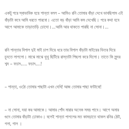
একটু পরে স্বাভাবিক হয়ে শান্তা বলল – আমিও রনি তোমার বাঁড়া দেখে ভাবছিলাম এই
বাঁড়াটা কবে আমি ধরতে পারবো। এতো বড় বাঁড়া আমি কম দেখেছি। পরে কথা হবে
আগে আমাকে তাড়াতাড়ি চোদো।…আমি আর থাকতে পারছি না সোনা।…
রনি শান্তার বিশাল দুই মাই চাপ দিয়ে ধরে তার বিশাল বাঁড়াটা মাইয়ের ভিতর দিয়ে
চুদতে লাগলো। মাঝে মাঝে থুথু ছিটিয়ে রাস্তাটা পিছলা করে দিলো। তাতে কি সুন্দর
শব্দ – ফচাৎ….. ফচাৎ….!
– শান্তা, ওঠো তোমার পাছাটা এখন দেখি! আজ তোমার পাছা ফাটাবো!
– না সোনা, দয়া কর আমাকে। আমার পোঁদ মারার অনেক সময় পাবে। আগে অমার
গুদে তোমার বাঁড়াটা ঢোকাও। বলেই শান্তা পাগলের মত কামড়াতে থাকল রনির ঠোট,
গলা, গাল ।