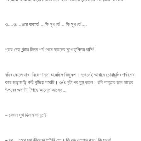
ও….ও….ওরে বাবারে!… কি সুখ রে!… কি সুখ রে!….
প্রায় দেড় ঘন্টার মিলন পর্ব শেষে দুজনের মুখে তৃপ্তির হাসি!
রনির কোলে মাথা দিয়ে শান্তা শুয়েছিল কিছুক্ষণ। দুজনেই আরামে চোদাচুদির পর্ব শেষ
করে জড়াজড়ি করি ঘুমিয়ে পরেছি। ৩/৪ ঘন্টা পর ঘুম ভাংল। রনি শান্তার ডান হাতের
উপরের অংশটা টিপছে আস্তে আস্তে…
– কেমন সুখ দিলাম শান্তা?
– খুব। এতো সুখ জীবনের পাইনি গো। কি বড় তোমার বাড়া! কি সুন্দর!