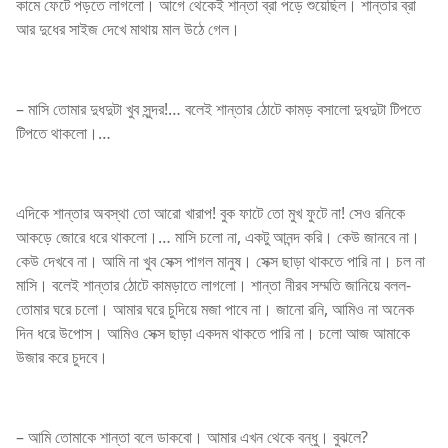
কামে ফেটে পড়তে লাগলো। আগে থেকেই শান্তা ব্রা পড়ে শুয়েছিল। শান্তার ব্রা
আর দুধের সাইজ দেখে মাথায় মাল উঠে গেল।
– মাসি তোমার দুধদুটা খুব সুন্দর!… বলেই শান্তার ঠোটে কামড় বসালো দুধদুটা টিপতে
টিপতে থাকলো।…
এদিকে শান্তার অবস্থা তো আরো খারাপ! বুক ফাটে তো মুখ ফুটে না! সেও রনিকে
আকড়ে জোরে ধরে থাকলো।… মাসি চলো না, একটু আনন্দ করি। কেউ জানবে না।
কেউ দেখবে না। আমি না খুব সেক্স পাগল মানুষ। সেক্স ছাড়া থাকতে পারি না। চল না
মাসি। বলেই শান্তার ঠোটে কামড়াতে লাগলো। শান্তা নীরব সম্মতি জানিয়ে বলল-
তোমার ঘরে চলো। আমার ঘরে চুদিয়ে মজা পাবে না। জানো রনি, আমিও না অনেক
দিন ধরে উপোস। আমিও সেক্স ছাড়া একদম থাকতে পারি না। চলো আজ আমাকে
উজার করে চুদবে।
– আমি তোমাকে শান্তা বলে ডাকবো। আমার এখন থেকে বন্ধু। বুঝলে?