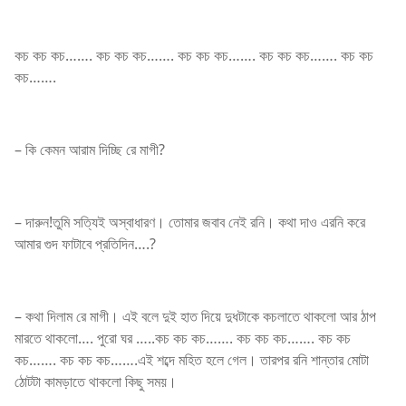
কচ কচ কচ……. কচ কচ কচ……. কচ কচ কচ……. কচ কচ কচ……. কচ কচ
কচ…….
– কি কেমন আরাম দিচ্ছি রে মাগী?
– দারুন!তুমি সত্যিই অস্বাধারণ। তোমার জবাব নেই রনি। কথা দাও এরনি করে
আমার গুদ ফাটাবে প্রতিদিন….?
– কথা দিলাম রে মাগী। এই বলে দুই হাত দিয়ে দুধটাকে কচলাতে থাকলো আর ঠাপ
মারতে থাকলো…. পুরো ঘর …..কচ কচ কচ……. কচ কচ কচ……. কচ কচ
কচ……. কচ কচ কচ…….এই শব্দে মহিত হলে গেল। তারপর রনি শান্তার মোটা
ঠোটটা কামড়াতে থাকলো কিছু সময়।