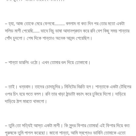
– হ্যা, আজ তোকে মেরে ফেলবো…….. বললাম না কত দিন পর তোর মতো একটা
সলিড মাগী পেয়েছি….. ভাবে নিচু ভাষা আদানপ্রদান করে রনি বেশ কিছু সময় শান্তার
পোঁদ চুদলো। শেষ দিকে শান্তাও অনেক আনন্দ পেয়েছিল।
– শান্তা ডারলিং ওঠো। এখন তোমার গুদ দিয়ে ঢোকাবো।
– তাই। ধন্যবাদ। তাদের চোদাচুদির ১ মিনিটের বিরতি হল। শান্তাকে একটা টেবিলের
ওপর চিৎ হয়ে শুতে বলল। রনি তার খাড়া ঠান্ডাটা কচাৎ করে ঢুকিয়ে দিলো। দাড়িয়ে
দাড়িয়ে ঠাপ মারতে থাকলো।
– তুমি তো সত্যিই আস্ত একটা মাগী। কি সুন্দর ফিগার তোমার! এই ফিগার দিয়ে কত
পুরুষকে তুমি পাগল করেছো। জানো শান্তা, আমি স্বপ্নেও ভাবিনি তোমাকে এতো