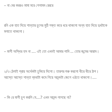
– না বের কররও মামা মরে গেলামম রেররে
রনি এক হাত দিয়ে শান্তার চুলের মুঠি শক্ত করে ধরে থাকলো অন্য হাত দিয়ে দুধটাকে
মলাতে থাকলো।
– মাগী অস্থির হস না …. এই তো এখনই আমার পাবি … তোর জন্মের আরাম।
২/৩ ঠেলাই প্রায় অর্ধেকটা ঢুকিয়ে দিলো। তারপর শুরু করলো ধীরে ধীরে ঠাপ।
আস্তে আস্তে শান্তা ব্যথাটা কমে গিয়ে আনন্দটা জেগে ওঠতে থাকলো।….
– কি রে মাগী চুপ করলি যে….? এখন আনন্দ লাগছে না?