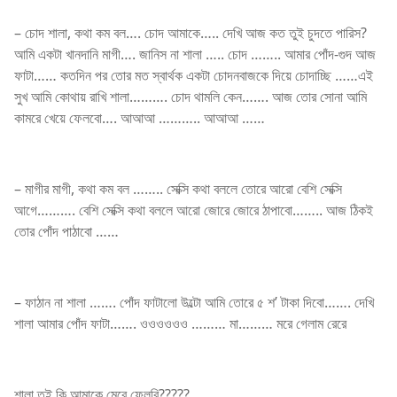
– চোদ শালা, কথা কম বল…. চোদ আমাকে….. দেখি আজ কত তুই চুদতে পারিস?
আমি একটা খানদানি মাগী…. জানিস না শালা ….. চোদ …….. আমার পোঁদ-গুদ আজ
ফাটা…… কতদিন পর তোর মত স্বার্থক একটা চোদনবাজকে দিয়ে চোদাচ্ছি ……এই
সুখ আমি কোথায় রাখি শালা………. চোদ থামলি কেন……. আজ তোর সোনা আমি
কামরে খেয়ে ফেলবো…. আআআ ……….. আআআ ……
– মাগীর মাগী, কথা কম বল …….. সেক্সি কথা বললে তোরে আরো বেশি সেক্সি
আগে………. বেশি সেক্সি কথা বললে আরো জোরে জোরে ঠাপাবো…….. আজ ঠিকই
তোর পোঁদ পাঠাবো ……
– ফাঠান না শালা ……. পোঁদ ফাটালো উল্টো আমি তোরে ৫ শ’ টাকা দিবো……. দেখি
শালা আমার পোঁদ ফাটা……. ওওওওওও ……… মা……… মরে গেলাম রেরে
শালা তুই কি আমাকে মেরে ফেলবি?????