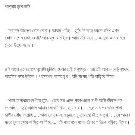
শান্তার মুখে হাসি।
– আস্তে আস্তে চোদ সোনা। আরাম পাচ্ছি। তুমি কি জাদু জানো রনি? এখন
কোথায় গেল সেই ব্যথা? ওকি সুখ! ওমাইরি। আমি মরি যাবো… আনন্দে আমার মরে
যেতে ইচ্ছে হচ্ছে।
রনি আরো তেল মেখে পুরোটা ঢুকিয়ে দেবার চেষ্টায় ব্যস্ত। তাতেই আবার একটু ব্যথায়
আর্তনাদ করে উঠলো। পরক্ষণেই আবার চুপ। রনি ঠাপের গতি বাড়িয়ে দিলো।
– শালা অসাধারণ মাগীরে তুই… তোর মত এমন পাছাওয়ালা মাগী আমি জীবনে কম
দেখেছি…. তুই হাটলে আমার সোনাটা খাড়া হয়ে যায়।…. দুই মাস পর আজ শালা
মাগীর পোঁদ ফাঠাচ্ছি…. আজ তোকে আমি চুদতে চুদতে মেরেই ফেলবো।… যে আমার
ধরের চুদন খেয়ে শাস্তি পা গিয়ে…..এই বলে বলে ধনের ঠেলার গতিকে বাড়িয়ে দিলো।