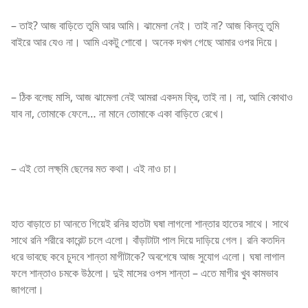
– তাই? আজ বাড়িতে তুমি আর আমি। ঝামেলা নেই। তাই না? আজ কিন্তু তুমি
বাইরে আর যেও না। আমি একটু শোবো। অনেক দখল গেছে আমার ওপর দিয়ে।
– ঠিক বলেছ মাসি, আজ ঝামেলা নেই আমরা একদম ফ্রি, তাই না। না, আমি কোথাও
যাব না, তোমাকে ফেলে… না মানে তোমাকে একা বাড়িতে রেখে।
– এই তো লক্ষ্মি ছেলের মত কথা। এই নাও চা।
হাত বাড়াতে চা আনতে গিয়েই রনির হাতটা ঘষা লাগলো শান্তার হাতের সাথে। সাথে
সাথে রনি শরীরে কারেন্ট চলে এলো। বাঁড়াটাটা পাল দিয়ে দাড়িয়ে গেল। রনি কতদিন
ধরে ভাবছে কবে চুদবে শান্তা মাগীটাকে? অবশেষে আজ সুযোগ এলো। ঘষা লাগাল
ফলে শান্তাও চমকে উঠলো। দুই মাসের ওপস শান্তা – এতে মাগীর খুব কামভাব
জাগলো।