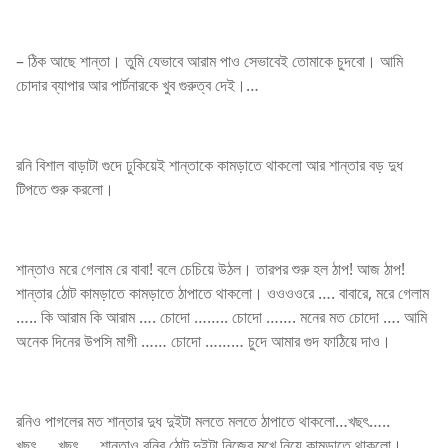
– ঠিক আছে শান্তা। তুমি যেভাবে আরাম পাও সেভাবেই তোমাকে চুদবো। আমি
চোদার ব্যাপার আর পার্টনারকে খুব গুরুত্ব দেই।…
রনি বিশাল বাড়াটা গুদে ঢুকিয়েই শান্তাকে কামড়াতে থাকলো আর শান্তার বড় দুধ
টিপতে শুরু করলো।
শান্তাও মরে গেলাম রে বাবা! বলে চেচিয়ে উঠল। তারপর শুরু হল ঠাপ! আজ ঠাপ!
শান্তার ঠোট কামড়াতে কামড়াতে ঠাপাতে থাকলো। ওওওওরে …. বাবারে, মরে গেলাম
….. কি আরাম কি আরাম …. চোদো …….. চোদো ……. মনের মত চোদো …. আমি
অনেক দিনের উপসি মাগী …… চোদো ……… চুদে আমার গুদ ফাঠিয়ে দাও।
রনিও পাগলের মত শান্তার দুধ দুইটা মলতে মলতে ঠাপাতে থাকলো…খছৎ…..
খছৎ…..খছৎ…..শান্তাও রনির ঠোট দুইটা নিজের মুখে নিয়ে কামড়াতে থাকলো।