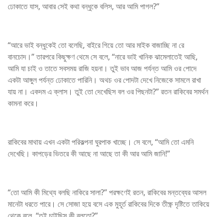
ঢোকাতে যাস, আবার সেই কথা বন্ধুকে বলিস, আর আমি পাগল?”
“আরে ভাই বন্ধুকেই তো বলেছি, বাইরে গিয়ে তো আর মাইক বাজাচ্ছি না রে
বানচোদ।” তারপরে কিছুক্ষণ থেমে সে বলে, “নারে ভাই খানিক ঝামেলাতেই আছি,
আমি যা চাই ও তাতে সবসময় রাজি হয়না। তুই ভাব আজ পর্যন্ত আমি ওর পোদে
একটা আঙ্গুল পর্যন্ত ঢোকাতে পারিনি। অথচ ওর পোদটা দেখে নিজেকে সামলে রাখা
যায় না। একদম এ ক্লাস। তুই তো দেখেছিস বল ওর পিছনটা?” রতন রাকিবের সমর্থন
কামনা করে।
রাকিবের মাথায় এখন একটা পরিকল্পনা ঘুরপাক খাচ্ছে। সে বলে, “আমি তো এমনি
দেখেছি। কাপড়ের ভিতরে কী আছে না আছে তা কী আর আমি জানি!”
“তো আমি কী মিথ্যে বলছি নাকিরে সালা?” পরক্ষণেই রতন, রাকিবের মন্তব্যের আসল
মানেটা ধরতে পারে। সে সোজা হয়ে বসে এক মুহূর্ত রাকিবের দিকে তীক্ষ্ণ দৃষ্টিতে তাকিয়ে
থেকে বলে, “তুই চাইছিস কী বলতো?”