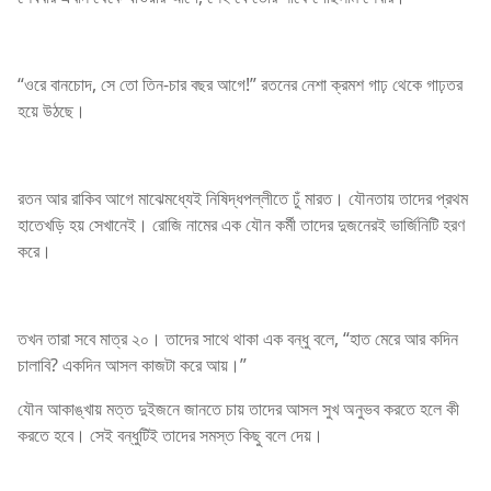
“ওরে বানচোদ, সে তো তিন-চার বছর আগে!” রতনের নেশা ক্রমশ গাঢ় থেকে গাঢ়তর
হয়ে উঠছে।
রতন আর রাকিব আগে মাঝেমধ্যেই নিষিদ্ধপল্লীতে ঢুঁ মারত। যৌনতায় তাদের প্রথম
হাতেখড়ি হয় সেখানেই। রোজি নামের এক যৌন কর্মী তাদের দুজনেরই ভার্জিনিটি হরণ
করে।
তখন তারা সবে মাত্র ২০। তাদের সাথে থাকা এক বন্ধু বলে, “হাত মেরে আর কদিন
চালাবি? একদিন আসল কাজটা করে আয়।”
যৌন আকাঙ্খায় মত্ত দুইজনে জানতে চায় তাদের আসল সুখ অনুভব করতে হলে কী
করতে হবে। সেই বন্ধুটিই তাদের সমস্ত কিছু বলে দেয়।