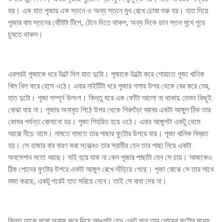
হয়। এক হাত পূজার এক স্তনে ও অন্য স্তনে মুখ রেখে চোষা শুরু হয়। হাত দিয়ে
পূজার বাম স্তনের বোঁটাটা টিপে, টেনে দিতে থাকল, অন্য দিকে ডান স্তন মুখে পুরে
চুষতে থাকল।
এরপরই পূজাকে ধরে উল্টে দিল হাত দুটো। পূজাকে উল্টো করে শোয়াতে পূজা খানিক
খিল খিল করে হেসে ওঠে। এবার নাইটিটা ধরে পূজার গলার উপর থেকে বের করে নেয়,
হাত দুটো। পূজা সম্পূর্ন উলংগ। কিন্তু ঘরে এক ফোঁটা আলো না থাকায় তেমন কিছুই
বোঝা যায় না। পূজার অনাবৃত পিঠে উপর থেকে শিরদাঁড়া বরাবর একটা আঙ্গুল ঠিক তার
কোমর পর্যন্ত বোলানো হয়। পূজা শিহরিত হয়ে ওঠে। এবার আঙ্গুলটা একটু থেমে
আরো নীচে নামে। নামতে নামতে তার পাছার ফুটোর উপরে যায়। পূজা খানিক বিব্রত
হয়। সে হাজার বার বারণ করা সত্ত্বেও তার স্বামীর যেন তার পাছা নিয়ে একটা
অবসেশান মতো আছে। যাই হয়ে যাক না কেন পূজার পাছাটা যেন সে চায়। আজকেও
ঠিক পোদের ফুটোর উপরে একটা আঙ্গুল রেখে দাঁড়িয়ে গেছে। পূজা বোঝে সে তার সাথে
মজা করছে, একটু পরেই হাত সরিয়ে নেবে। তাই সে বাধা দেয় না।
কিন্ত তাকে পুরো অবাক করে দিয়ে আঙুলটা যেন একটু পরে তার পোদের ফুটোর মধ্যে