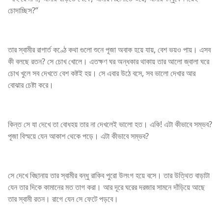
চোদাচ্ছিস?”
তার স্বামীর রাগার্ত কণ্ঠে কথা গুলো শুনে পূজা অবাক হয়ে যায়, বেশ ভয়ও পায়। এসব
কী বলছে রতন? সে চোখ খোলে। এতক্ষণ ঘর অন্ধকার থাকায় তার আলো জ্বালা ঘরে
চোখ খুলে সব দেখতে বেশ কষ্টই হয়। সে এবার উঠে বসে, সব ভালো দেখার আর
বোঝার চেষ্টা করে।
কিন্ত সে যা দেখে তা বোধহয় তার না দেখলেই ভালো হত। একি! এটা কীভাবে সম্ভব?
পূজা বিস্ময়ে যেন আকাশ থেকে পড়ে। এটা কীভাবে সম্ভব?
সে দেখে বিছানায় তার স্বামীর বন্ধু রাকিব পুরো উলংগ হয়ে বসে। তার উত্থিত বাড়াটা
যেন তার দিকে কামানের মত তাগ করা। আর দূরে ঘরের দরজার সামনে দাঁড়িয়ে আছে
তার স্বামী রতন। রাগে যেন সে ফেটে পড়বে।