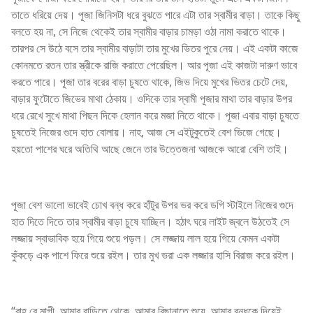
তাতে ধরিয়ে দেয়। পূজা জিনিসটা ধরে বুঝতে পারে এটা তার স্বামীর বাড়া। তাকে কিছু
বলতে হয় না, সে নিজে থেকেই তার স্বামীর বাড়ার চামড়া ওঠা নামা করাতে থাকে।
তারপর সে উঠে বসে তার স্বামীর বাড়াটা তার মুখের ভিতর পুরে নেয়। এই একটা কাজে
কোনমতে রতন তার স্ত্রীকে রাজি করাতে পেরেছিল। আর পূজা এই কাজটা দারুণ ভাবে
করতে পারে। পূজা তার বরের বাড়া চুষতে থাকে, জিভ দিয়ে মুখের ভিতর চেটে দেয়,
বাড়ার ফুটোতে জিভের মাথা ঠেকায়। ওদিকে তার স্বামী পূজার মাথা তার বাড়ার উপর
ধরে রেখে সুখে মাথা পিছন দিকে হেলান করে মজা নিতে থাকে। পূজা এবার বাড়া চুষতে
চুষতেই নিজের গুদে হাত বোলায়। নাহ, আজ সে এইটুকুতেই বেশ ভিজে গেছে।
হয়তো পাশের ঘরে অতিথি আছে জেনে তার উত্তেজনা আজকে আরো বেশি তাই।
পূজা বেশ ভালো ভাবেই চোখ বন্ধ করে হাঁটুর উপর ভর করে ডগি স্টাইলে নিজের গুদে
হাত দিতে দিতে তার স্বামীর বাড়া চুষে যাচ্ছিল। হঠাৎ ঘরে লাইট জ্বলে উঠতেই সে
লজ্জায় স্বাভাবিক হয়ে গিয়ে শুয়ে পড়ল। সে লজ্জায় লাল হয়ে গিয়ে কেমন একটা
কুঁকড়ে এক পাশে ফিরে শুয়ে রইল। তার মুখ ভরা এক লজ্জার হাসি বিরাজ করে রইল।
“বাহ রে মাগী, আমার বাড়িতে থেকে, আমার বিছানাতে শুয়ে, আমার বন্ধুকে দিয়েই