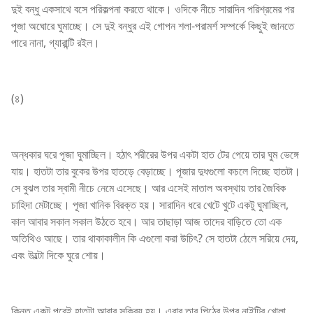
দুই বন্ধু একসাথে বসে পরিকল্পনা করতে থাকে। ওদিকে নীচে সারাদিন পরিশ্রমের পর
পূজা অঘোরে ঘুমাচ্ছে। সে দুই বন্ধুর এই গোপন শলা-পরামর্শ সম্পর্কে কিছুই জানতে
পারে নানা, গ্যারান্টি রইল।
(৪)
অন্ধকার ঘরে পূজা ঘুমাচ্ছিল। হঠাৎ শরীরের উপর একটা হাত টের পেয়ে তার ঘুম ভেঙ্গে
যায়। হাতটা তার বুকের উপর হাতড়ে বেড়াচ্ছে। পূজার দুধগুলো কচলে দিচ্ছে হাতটা।
সে বুঝল তার স্বামী নীচে নেমে এসেছে। আর এসেই মাতাল অবস্থায় তার জৈবিক
চাহিদা মেটাচ্ছে। পূজা খানিক বিরক্ত হয়। সারাদিন ধরে খেটে খুটে একটু ঘুমাচ্ছিল,
কাল আবার সকাল সকাল উঠতে হবে। আর তাছাড়া আজ তাদের বাড়িতে তো এক
অতিথিও আছে। তার থাকাকালীন কি এগুলো করা উচিৎ? সে হাতটা ঠেলে সরিয়ে দেয়,
এবং উল্টো দিকে ঘুরে শোয়।
কিন্তু একটু পরেই হাতটা আবার সক্রিয় হয়। এবার তার পিঠের উপর নাইটির খোলা