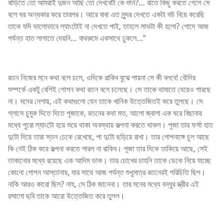
বাড়িতে তো আমরাই দুজন আছি তো দেখবেটা কে শুনি?… রাতে কিছু করতে গেলে সে
বলে ঘর অন্ধকার করে তারপর। আরে বাবা এত সুন্দর দেখতে একটা বউ বিয়ে করেছি
তাকে যদি ভালোভাবে ল্যাংটোই না দেখতে পাই, তাহলে লাভটা কী হলো? পোদে আজ
পর্যন্ত হাত লাগাতে দেয়নি… বাথরুমে একসাথে ঢুকলে…”
রতন নিজের মনে কথা বলে চলে, ওদিকে রাকিব বুঝে পায়না সে কী বলবে! বৌদির
সম্পর্কে একটু বেশিই গোপন কথা রতন বলে চলেছে। সে তাকে থামাতে যেয়েও পারছে
না। মদের নেশায়, এই কথাগুলো যেন তাকে খানিক উত্তেজিতই করে তুলছে। সে
গ্লাসে চুমুক দিতে দিতে পূজাকে, রতনের কথা মত, আলো জ্বালা এক ঘরে বিছানার
মধ্যে পুরো ল্যাংটো হয়ে শুয়ে থাকা অবস্থায় কল্পনা করতে থাকল। পূজা তার ফর্সা হাত
দুটো দিয়ে তারা স্তন ঢেকে রেখেছে, পা দুটো ছড়িয়ে রাখা। তার গোপনাঙ্গে চুল আছে
কি নেই ঠিক করে কল্পনা করতে পারল না রাকিব। পূজা তার দিকে তাকিয়ে আছে, সেই
তাকানোর মধ্যে রয়েছে এক আদিম ডাক। তার চোখের চাহনি তাকে ডেকে নিয়ে যাচ্ছে
কোনো গোপন আস্তানায়, যার সাথে আজ পর্যন্ত শুধুমাত্র রতনেরই পরিচিতি ছিল।
নাকি আরও কারো ছিল? নাহ, সে ঠিক জানেনা। তার মনের মধ্যে বন্ধুর স্ত্রীর এই
রসালো ছবি তাকে আরো উত্তেজিত করে তুলল।