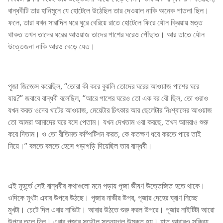
বান্ধবীটি তার হানিমুনে যে হোটেলে উঠেছিল তার দেওয়াল নাকি অনেক পাতলা ছিল।
ফলে, তারা যখন সারাদিন ধরে ঘুরে বেরিয়ে রাতে হোটেলে ফিরে যৌন ক্রিয়ায় মত্ত
থাকত তখন তাদের ঘরের আওয়াজ তাদের পাশের ঘরেও পৌঁছাত। আর তাতে যৌন
উত্তেজনা নাকি আরও বেড়ে যেত।
পূজা জিজ্ঞেস করেছিল, “তোরা কী করে বুঝলি তোদের ঘরের আওয়াজ পাশের ঘরে
যায়?” জবাবে বান্ধবী বলেছিল, “আরে পাশের ঘরেও তো এক বর বৌ ছিল, তো ওরাও
যখন করত ওদের খাটের আওয়াজ, মেয়েটার চিৎকার আর ছেলেটার নিঃশ্বাসের আওয়াজ
তো আমরা আমাদের ঘরে বসে পেতাম। যখন দেখতাম ওরা করছে, তখন আমরাও শুরু
করে দিতাম। ও তো রীতিমত কম্পিটিশন করত, কে কতক্ষণ ধরে করতে পারে তাই
নিয়ে।” বলতে বলতে হেসে গড়াগড়ি দিয়েছিল তার বান্ধবী।
এই মুহূর্তে সেই বান্ধবীর কথাগুলো মনে পড়ায় পূজা ভীষণ উত্তেজিত হতে থাকে।
ওদিকে মুখটা এবার উপরে উঠছে। পূজার নাভীর উপর, পূজার দেহের ঘ্রাণ নিচ্ছে
মুখটা। চেটে দিল এবার নাভিটা। আবার উঠতে শুরু করল উপরে। পূজার নাইটিটা আরো
উপরে তুলে দিল। এবার পূজার সুডৌল স্তনযুগল উন্মুক্ত হয়। হাত আবারও সক্রিয়