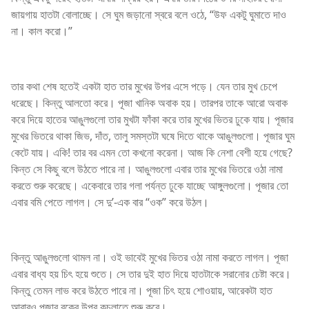
জায়গায় হাতটা বোলাচ্ছে। সে ঘুম জড়ানো স্বরে বলে ওঠে, “উফ একটু ঘুমাতে দাও
না। কাল করো।”
তার কথা শেষ হতেই একটা হাত তার মুখের উপর এসে পড়ে। যেন তার মুখ চেপে
ধরেছে। কিন্তু আলতো করে। পূজা খানিক অবাক হয়। তারপর তাকে আরো অবাক
করে দিয়ে হাতের আঙুলগুলো তার মুখটা ফাঁকা করে তার মুখের ভিতর ঢুকে যায়। পূজার
মুখের ভিতরে থাকা জিভ, দাঁত, তালু সমস্তটা ঘষে দিতে থাকে আঙুলগুলো। পূজার ঘুম
কেটে যায়। একি! তার বর এমন তো কখনো করেনা। আজ কি নেশা বেশী হয়ে গেছে?
কিন্ত সে কিছু বলে উঠতে পারে না। আঙুলগুলো এবার তার মুখের ভিতরে ওঠা নামা
করতে শুরু করেছে। একেবারে তার গলা পর্যন্ত ঢুকে যাচ্ছে আঙ্গুলগুলো। পূজার তো
এবার বমি পেতে লাগল। সে দু’-এক বার “ওক” করে উঠল।
কিন্তু আঙুলগুলো থামল না। ওই ভাবেই মুখের ভিতর ওঠা নামা করতে লাগল। পূজা
এবার বাধ্য হয় চিৎ হয়ে শুতে। সে তার দুই হাত দিয়ে হাতটাকে সরানোর চেষ্টা করে।
কিন্তু তেমন লাভ করে উঠতে পারে না। পূজা চিৎ হয়ে শোওয়ায়, আরেকটা হাত
আবারও পূজার বুকের উপর কচলাতে শুরু করে।