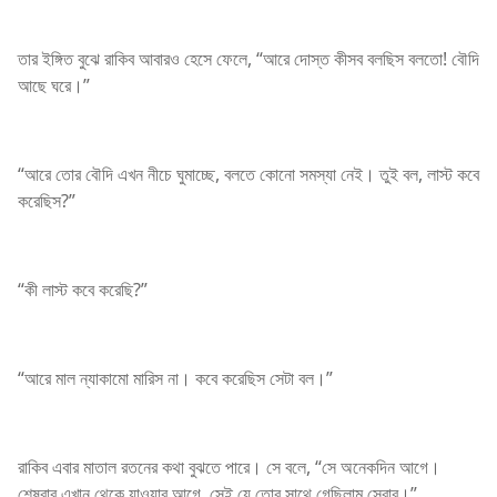
তার ইঙ্গিত বুঝে রাকিব আবারও হেসে ফেলে, “আরে দোস্ত কীসব বলছিস বলতো! বৌদি
আছে ঘরে।”
“আরে তোর বৌদি এখন নীচে ঘুমাচ্ছে, বলতে কোনো সমস্যা নেই। তুই বল, লাস্ট কবে
করেছিস?”
“কী লাস্ট কবে করেছি?”
“আরে মাল ন্যাকামো মারিস না। কবে করেছিস সেটা বল।”
রাকিব এবার মাতাল রতনের কথা বুঝতে পারে। সে বলে, “সে অনেকদিন আগে।
শেষবার এখান থেকে যাওয়ার আগে, সেই যে তোর সাথে গেছিলাম সেবার।”