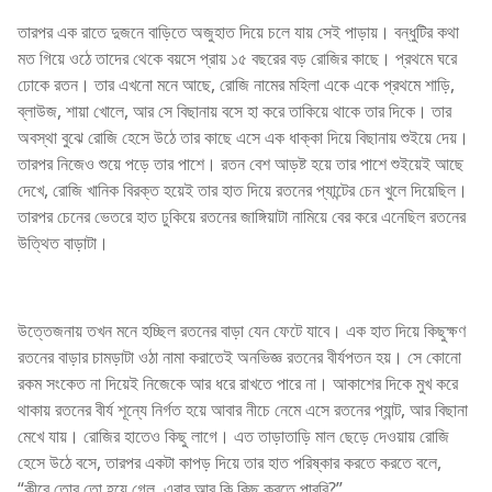
তারপর এক রাতে দুজনে বাড়িতে অজুহাত দিয়ে চলে যায় সেই পাড়ায়। বন্ধুটির কথা
মত গিয়ে ওঠে তাদের থেকে বয়সে প্রায় ১৫ বছরের বড় রোজির কাছে। প্রথমে ঘরে
ঢোকে রতন। তার এখনো মনে আছে, রোজি নামের মহিলা একে একে প্রথমে শাড়ি,
ব্লাউজ, শায়া খোলে, আর সে বিছানায় বসে হা করে তাকিয়ে থাকে তার দিকে। তার
অবস্থা বুঝে রোজি হেসে উঠে তার কাছে এসে এক ধাক্কা দিয়ে বিছানায় শুইয়ে দেয়।
তারপর নিজেও শুয়ে পড়ে তার পাশে। রতন বেশ আড়ষ্ট হয়ে তার পাশে শুইয়েই আছে
দেখে, রোজি খানিক বিরক্ত হয়েই তার হাত দিয়ে রতনের প্যান্টের চেন খুলে দিয়েছিল।
তারপর চেনের ভেতরে হাত ঢুকিয়ে রতনের জাঙ্গিয়াটা নামিয়ে বের করে এনেছিল রতনের
উত্থিত বাড়াটা।
উত্তেজনায় তখন মনে হচ্ছিল রতনের বাড়া যেন ফেটে যাবে। এক হাত দিয়ে কিছুক্ষণ
রতনের বাড়ার চামড়াটা ওঠা নামা করাতেই অনভিজ্ঞ রতনের বীর্যপতন হয়। সে কোনো
রকম সংকেত না দিয়েই নিজেকে আর ধরে রাখতে পারে না। আকাশের দিকে মুখ করে
থাকায় রতনের বীর্য শূন্যে নির্গত হয়ে আবার নীচে নেমে এসে রতনের প্যান্ট, আর বিছানা
মেখে যায়। রোজির হাতেও কিছু লাগে। এত তাড়াতাড়ি মাল ছেড়ে দেওয়ায় রোজি
হেসে উঠে বসে, তারপর একটা কাপড় দিয়ে তার হাত পরিষ্কার করতে করতে বলে,
“কীরে তোর তো হয়ে গেল, এবার আর কি কিছু করতে পারবি?”