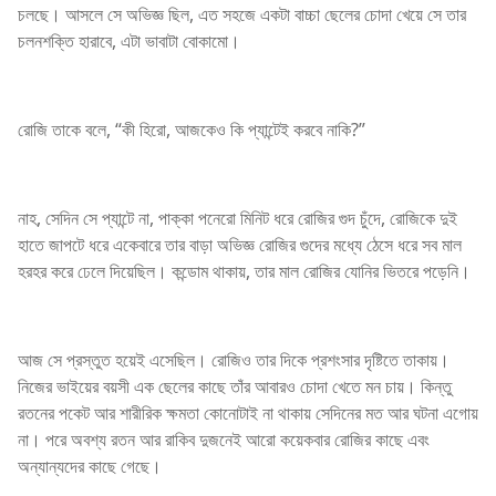
চলছে। আসলে সে অভিজ্ঞ ছিল, এত সহজে একটা বাচ্চা ছেলের চোদা খেয়ে সে তার
চলনশক্তি হারাবে, এটা ভাবাটা বোকামো।
রোজি তাকে বলে, “কী হিরো, আজকেও কি প্যান্টেই করবে নাকি?”
নাহ, সেদিন সে প্যান্টে না, পাক্কা পনেরো মিনিট ধরে রোজির গুদ চুঁদে, রোজিকে দুই
হাতে জাপটে ধরে একেবারে তার বাড়া অভিজ্ঞ রোজির গুদের মধ্যে ঠেসে ধরে সব মাল
হরহর করে ঢেলে দিয়েছিল। কন্ডোম থাকায়, তার মাল রোজির যোনির ভিতরে পড়েনি।
আজ সে প্রস্তুত হয়েই এসেছিল। রোজিও তার দিকে প্রশংসার দৃষ্টিতে তাকায়।
নিজের ভাইয়ের বয়সী এক ছেলের কাছে তাঁর আবারও চোদা খেতে মন চায়। কিন্তু
রতনের পকেট আর শারীরিক ক্ষমতা কোনোটাই না থাকায় সেদিনের মত আর ঘটনা এগোয়
না। পরে অবশ্য রতন আর রাকিব দুজনেই আরো কয়েকবার রোজির কাছে এবং
অন্যান্যদের কাছে গেছে।