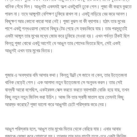
খানিক গেঁথে দিল। আঙুলটা একদমই অল্প একটুখানি ঢুকে গেল। পূজা কী করবে বুঝতে
পারল না। তবে আঙ্গুলটা বেশিক্ষণ ঢুকিয়ে রাখল না। একটু নাড়িয়ে বের করে আনল।
কিছুক্ষণ আর কোনো কারো সারা নেই। পূজা বুঝল না কী ব্যাপার। হঠাৎ তার মুখের
পাশে একটু গন্ধওয়ালা কোনো কিছুর টের পেয়ে সে হকচকিয়ে যায়। তার পরমুহূর্তেই
একটা আঙ্গুল তার মুখের মধ্যে জোর করে ঢুকিয়ে দেওয়া হয়। এখন পর্যন্ত ঠিকই ছিল
কিন্তু পূজা বোঝে একটু আগেই যে আঙুল তার পোদের ভিতরে ছিল, সেই একই
আঙুলই এখন তার মুখের ভিতর।
পূজার এ অবস্থায় বমি আসার কথা। কিন্তু উল্টে সে জানে না কেন, তার উত্তেজনা
খানিক বেড়েই গেল। এক আলাদা নতুন উত্তেজনা সে অনুভব করল। তার সেই
বান্ধবী আরো বলেছিল, একইরকম সেক্স করতে করতে ব্যাপারটা বোরিং হয়ে যায়, তখন
কিছু নতুন নতুন জিনিস করা উচিৎ। আজ কি তার স্বামী মাতাল হয়ে তেমনই কিছু
আরম্ভ করেছে? পূজা ভালো করে আঙুলটা চেটে পরিস্কার করে দেয়।
আঙুল পরিস্কার হলে, আঙুল তার মুখের ভিতর থেকে বেরিয়ে যায়। এবার আবার
পূজাকে সোজা করে শোয়ানো হয়। তারপর তার ডান হাতটা তুলে এনে একটা জিনিস