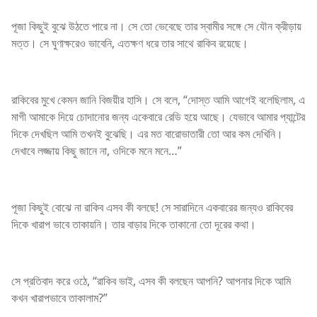
পূজা কিছুই বুঝে উঠতে পারে না। সে তো ভেবেছে তার স্বামীর সঙ্গে সে যৌন ক্রীড়ায়
মত্ত। সে ঘুণাক্ষরেও ভাবেনি, এতক্ষণ ধরে তার সাথে রাকিব রয়েছে।
রাকিবের মুখে কেমন জানি বিজয়ীর হাসি। সে বলে, “দোস্ত আমি আগেই বলেছিলাম, এ
মাগী আমাকে দিয়ে চোদানোর জন্য একেবারে রেডি হয়ে আছে। যেভাবে আমার প্যান্টের
দিকে দেখছিল আমি তখনই বুঝেছি। এর মত বারোভাতারী তো আর কম দেখিনি।
দেখাবে লজ্জায় কিছু জানে না, ওদিকে মনে মনে…”
পূজা কিছুই বোঝে না রাকিব এসব কী বলছে! সে সারাদিনে একবারের জন্যও রাকিবের
দিকে খারাপ ভাবে তাকায়নি। তার বাড়ার দিকে তাকানো তো দূরের কথা।
সে প্রতিবাদ করে ওঠে, “রাকিব ভাই, এসব কী বলছেন আপনি? আপনার দিকে আমি
কখন খারাপভাবে তাকালাম?”