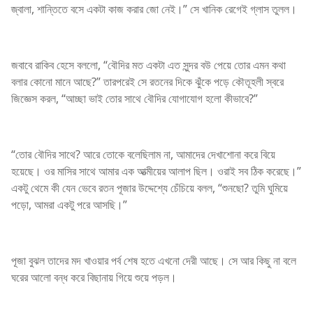
জ্বালা, শান্তিতে বসে একটা কাজ করার জো নেই।” সে খানিক রেগেই গ্লাস তুলল।
জবাবে রাকিব হেসে বললো, “বৌদির মত একটা এত সুন্দর বউ পেয়ে তোর এমন কথা
বলার কোনো মানে আছে?” তারপরেই সে রতনের দিকে ঝুঁকে পড়ে কৌতূহলী স্বরে
জিজ্ঞেস করল, “আচ্ছা ভাই তোর সাথে বৌদির যোগাযোগ হলো কীভাবে?”
“তোর বৌদির সাথে? আরে তোকে বলেছিলাম না, আমাদের দেখাশোনা করে বিয়ে
হয়েছে। ওর মাসির সাথে আমার এক আত্মীয়ের আলাপ ছিল। ওরাই সব ঠিক করেছে।”
একটু থেমে কী যেন ভেবে রতন পূজার উদ্দেশ্যে চেঁচিয়ে বলল, “শুনছো? তুমি ঘুমিয়ে
পড়ো, আমরা একটু পরে আসছি।”
পূজা বুঝল তাদের মদ খাওয়ার পর্ব শেষ হতে এখনো দেরী আছে। সে আর কিছু না বলে
ঘরের আলো বন্ধ করে বিছানায় গিয়ে শুয়ে পড়ল।