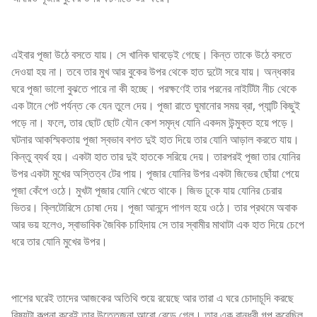
এইবার পূজা উঠে বসতে যায়। সে খানিক ঘাবড়েই গেছে। কিন্ত তাকে উঠে বসতে
দেওয়া হয় না। তবে তার মুখ আর বুকের উপর থেকে হাত দুটো সরে যায়। অন্ধকার
ঘরে পূজা ভালো বুঝতে পারে না কী হচ্ছে। পরক্ষণেই তার পরনের নাইটিটা নীচ থেকে
এক টানে পেট পর্যন্ত কে যেন তুলে দেয়। পূজা রাতে ঘুমানোর সময় ব্রা, প্যান্টি কিছুই
পড়ে না। ফলে, তার ছোট ছোট যৌন কেশ সমৃদ্ধ যোনি একদম উন্মুক্ত হয়ে পড়ে।
ঘটনার আকস্মিকতায় পূজা স্বভাব বশত দুই হাত দিয়ে তার যোনি আড়াল করতে যায়।
কিন্তু ব্যর্থ হয়। একটা হাত তার দুই হাতকে সরিয়ে দেয়। তারপরই পূজা তার যোনির
উপর একটা মুখের অস্তিত্ব টের পায়। পূজার যোনির উপর একটা জিভের ছোঁয়া পেয়ে
পূজা কেঁপে ওঠে। মুখটা পূজার যোনি খেতে থাকে। জিভ ঢুকে যায় যোনির চেরার
ভিতর। ক্লিটোরিসে চোষা দেয়। পূজা আনন্দে পাগল হয়ে ওঠে। তার প্রথমে অবাক
আর ভয় হলেও, স্বাভাবিক জৈবিক চাহিদায় সে তার স্বামীর মাথাটা এক হাত দিয়ে চেপে
ধরে তার যোনি মুখের উপর।
পাশের ঘরেই তাদের আজকের অতিথি শুয়ে রয়েছে আর তারা এ ঘরে চোদাচূদি করছে
বিষয়টা কল্পনা করেই তার উত্তেজনা আরো বেড়ে গেল। তার এক বান্ধবী গল্প করেছিল,