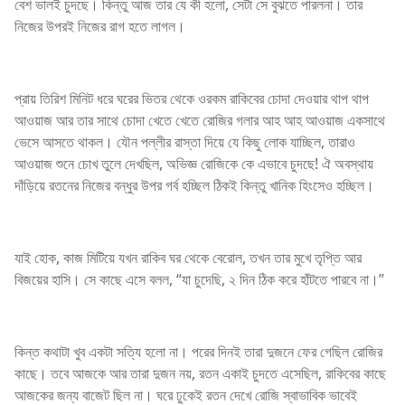
বেশ ভালই চুদছে। কিন্তু আজ তার যে কী হলো, সেটা সে বুঝতে পারলনা। তার
নিজের উপরই নিজের রাগ হতে লাগল।
প্রায় তিরিশ মিনিট ধরে ঘরের ভিতর থেকে ওরকম রাকিবের চোদা দেওয়ার থাপ থাপ
আওয়াজ আর তার সাথে চোদা খেতে খেতে রোজির গলার আহ আহ আওয়াজ একসাথে
ভেসে আসতে থাকল। যৌন পল্লীর রাস্তা দিয়ে যে কিছু লোক যাচ্ছিল, তারাও
আওয়াজ শুনে চোখ তুলে দেখছিল, অভিজ্ঞ রোজিকে কে এভাবে চুদছে! ঐ অবস্থায়
দাঁড়িয়ে রতনের নিজের বন্ধুর উপর গর্ব হচ্ছিল ঠিকই কিন্তু খানিক হিংসেও হচ্ছিল।
যাই হোক, কাজ মিটিয়ে যখন রাকিব ঘর থেকে বেরোল, তখন তার মুখে তৃপ্তি আর
বিজয়ের হাসি। সে কাছে এসে বলল, “যা চুদেছি, ২ দিন ঠিক করে হাঁটতে পারবে না।”
কিন্ত কথাটা খুব একটা সত্যি হলো না। পরের দিনই তারা দুজনে ফের গেছিল রোজির
কাছে। তবে আজকে আর তারা দুজন নয়, রতন একাই চুদতে এসেছিল, রাকিবের কাছে
আজকের জন্য বাজেট ছিল না। ঘরে ঢুকেই রতন দেখে রোজি স্বাভাবিক ভাবেই