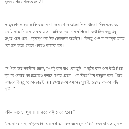
তুলনায় প্রায় শহরের মতই।
সন্ধ্যে নাগাদ দুজনে ফিরে এসে চা খেতে খেতে আড্ডা দিতে থাকে। তিন বছরে কত
কথাই না জানি জমা হয়ে রয়েছে। ওদিকে পূজা পরে ফাঁপড়ে। কথা ছিল বন্ধু শুধু
দুপুরে এসে খাবে। ব্যবস্থাপনা ঠিক তেমনটাই হয়েছিল। কিন্তু এখন যা অবস্থা তাতে
তো মনে হচ্ছে রাতের খাবারও বানাতে হবে।
সে গিয়ে তার স্বামীকে ডাকে, “একটু শুনে যাও তো তুমি।” স্ত্রীর ডাক শুনে উঠে গিয়ে
ব্যাপার বোঝার পর রতনেরও কথাটা মাথায় ঢোকে। সে ফিরে গিয়ে বন্ধুকে বলে, “ভাই
আজকে কিন্তু তোকে ছাড়ছি না। খেয়ে দেয়ে এখানেই ঘুমাবি, তারপর কালকে বাড়ি
যাবি।”
রাকিব বললো, “ধুশ না না, রাতে বাড়ি যেতে হবে।”
“কেনো রে সালা, বাড়িতে কি বিয়ে করা বউ রেখে এসেছিস নাকি?” রতন হাসতে হাসতে