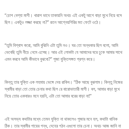
“চোপ বেশ্যা মাগী। খারাপ ভাবে তাকায়নি অথচ এই একটু আগে বাড়া মুখে নিয়ে বসে
ছিল। একটুও লজ্জা করছে না?” রতন আগ্নেয়গিরির মত ফেটে ওঠে।
“তুমি বিশ্বাস করো, আমি বুঝিনি এটা তুমি নও। ঘর তো অন্ধকার ছিল বলো, আমি
ভেবেছি তুমি নীচে নেমে এসেছ। আর এই লোকটা যে আমাদের ঘরে ঢুকে আমার সাথে
এমন করবে আমি কীভাবে বুঝবো?” পূজা যুক্তিসঙ্গত প্রশ্ন করে।
কিন্তু তার যুক্তি এক লহমায় ভেঙ্গে দেয় রাকিব। “ঠিক আছে বুঝলাম। কিন্তু নিজের
স্বামীর বাড়া তো তোর চেনার কথা ছিল রে বারোভাতারী মাগী। বল, আমার বাড়া মুখে
নিয়ে তোর একবারও মনে হয়নি, এটা তো আমার বরের বাড়া না!”
এই অসভ্য কথাটার মধ্যে তেমন যুক্তি না থাকলেও পূজার মনে হল, কথাটা খানিক
ঠিক। তার স্বামীর গায়ের গন্ধ, দেহের গঠন এগুলো তার চেনা। অথচ আজ জানি না