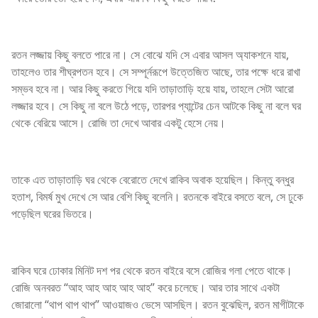
রতন লজ্জায় কিছু বলতে পারে না। সে বোঝে যদি সে এবার আসল অ্যাকশনে যায়,
তাহলেও তার শীঘ্রপতন হবে। সে সম্পূর্নরূপে উত্তেজিত আছে, তার পক্ষে ধরে রাখা
সম্ভব হবে না। আর কিছু করতে গিয়ে যদি তাড়াতাড়ি হয়ে যায়, তাহলে সেটা আরো
লজ্জার হবে। সে কিছু না বলে উঠে পড়ে, তারপর প্যান্টের চেন আটকে কিছু না বলে ঘর
থেকে বেরিয়ে আসে। রোজি তা দেখে আবার একটু হেসে নেয়।
তাকে এত তাড়াতাড়ি ঘর থেকে বেরোতে দেখে রাকিব অবাক হয়েছিল। কিন্তু বন্ধুর
হতাশ, বিমর্ষ মুখ দেখে সে আর বেশি কিছু বলেনি। রতনকে বাইরে বসতে বলে, সে ঢুকে
পড়েছিল ঘরের ভিতরে।
রাকিব ঘরে ঢোকার মিনিট দশ পর থেকে রতন বাইরে বসে রোজির গলা পেতে থাকে।
রোজি অনবরত “আহ আহ আহ আহ আহ” করে চলেছে। আর তার সাথে একটা
জোরালো “থাপ থাপ থাপ” আওয়াজও ভেসে আসছিল। রতন বুঝেছিল, রতন মাগীটাকে