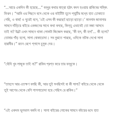
“…আরে একদিন কী হয়েছে…” বন্ধুর কথার মাত্রা হঠাৎ বদল হওয়ায় রাকিবের সম্বিৎ
ফিরল। “আমি ওর পিছনে বসে থেকে ওর নাইটিটা তুলে প্যান্টির মধ্যে হাত ঢোকাতে
গেছি, ও বাবা! ও ঘুরেই বলে, ‘এই এসব কী করছো! ছাড়ো ছাড়ো।’ মানলাম জানালার
সামনে দাঁড়িয়ে বাইরে একজনের সাথে কথা বলছে, কিন্তু এভাবেই তো মজা আসবে
তাই না? উল্টে এখন সামনে থাকা লোকটা জিজ্ঞেস করছে, ‘কী হল, কী হল!’… কী হলো?
তোমার গাঁড় হলো, সালা বোকাচোদা। সব বুঝতে পারছে, ওদিকে নাটক দেখো সালা
হারামীর।” রতন রেগে গ্লাসে চুমুক দেয়।
“বৌদি খুব লাজুক তাই না?” রাকিব প্রশ্ন করে তার বন্ধুকে।
“তাহলে আর এতক্ষণ বলছি কী, আর তুই শুনছিসই বা কী সালা? বাইরে থেকে থেকে
তুই আগের থেকে বেশি পাগলাচোদা হয়ে গেছিস রে রাকিব।”
“এই একদম ভুলভাল বকবি না। সালা বাইরের লোকের সামনে বউয়ের গুদে হাত