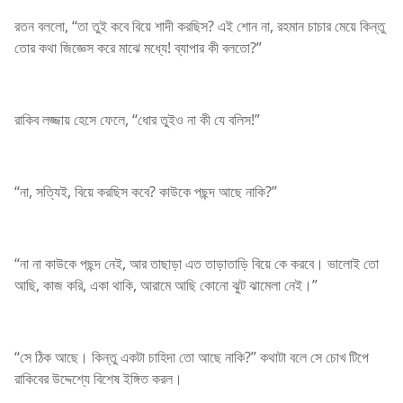
রতন বললো, “তা তুই কবে বিয়ে শাদী করছিস? এই শোন না, রহমান চাচার মেয়ে কিন্তু
তোর কথা জিজ্ঞেস করে মাঝে মধ্যে! ব্যাপার কী বলতো?”
রাকিব লজ্জায় হেসে ফেলে, “ধোর তুইও না কী যে বলিস!”
“না, সত্যিই, বিয়ে করছিস কবে? কাউকে পছন্দ আছে নাকি?”
“না না কাউকে পছন্দ নেই, আর তাছাড়া এত তাড়াতাড়ি বিয়ে কে করবে। ভালোই তো
আছি, কাজ করি, একা থাকি, আরামে আছি কোনো ঝুট ঝামেলা নেই।”
“সে ঠিক আছে। কিন্তু একটা চাহিদা তো আছে নাকি?” কথাটা বলে সে চোখ টিপে
রাকিবের উদ্দেশ্যে বিশেষ ইঙ্গিত করল।