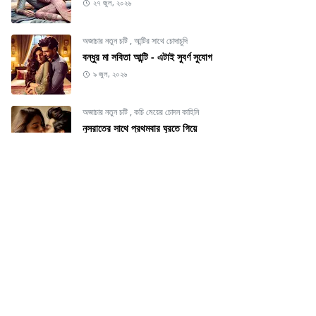
২৭ জুল, ২০২৬
অজাচার নতুন চটি
,
আন্টির সাথে চোদাচুদি
বন্ধুর মা সবিতা আন্টি - এটাই সুবর্ণ সুযোগ
৯ জুল, ২০২৬
অজাচার নতুন চটি
,
কচি মেয়ের চোদন কাহিনি
নুসরাতের সাথে প্রথমবার ঘুরতে গিয়ে
৬ জুল, ২০২৬
CATEGORIES
অজাচার নতুন চটি
অস্থির চটির সমাহার
[69]
[69]
আন্টির সাথে চোদাচুদি
কচি মেয়ের চোদন কাহিনি
[31]
[25]
কাজের মেয়ে ও ছেলের সাথে
জামাই ও বউয়ের চটি
[9]
[6]
জামাই ও শাশুড়ীর চটি
ডাক্তার ও রোগীর চটি
[4]
[1]
দেবর ও বৌদির চটি
নিষিদ্ধ নতুন চটি
[19]
[75]