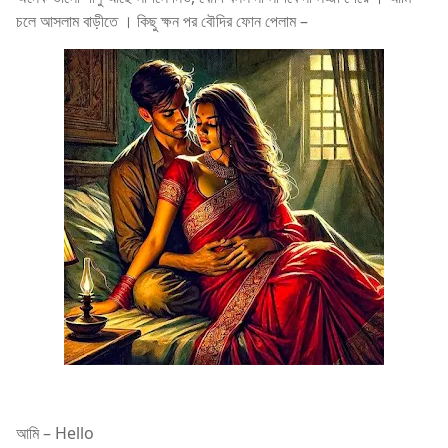
চলে আসলাম বাড়ীতে । কিছু ক্ষন পর বৌদির ফোন পেলাম –
আমি – Hello