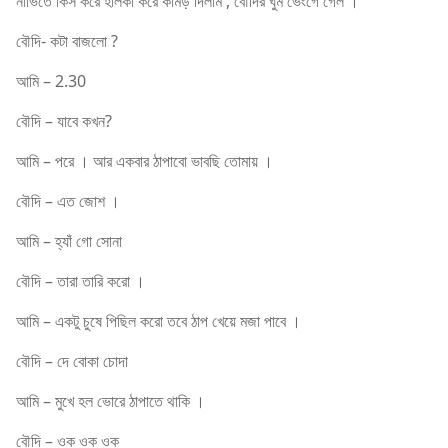
নাভিতে কিস করে হালকা করে কামড় দিলাম , বৌদির ঘুম ভেংগে গেল ।
বৌদি- কটা বাজলো ?
আমি – 2.30
বৌদি – যাবে কখন?
আমি – পরে । আর একবার ঠাপাবো ভাবছি তোমায় ।
বৌদি – এত জোশ ।
আমি – হ্যাঁ গো সোনা
বৌদি – তারা তারি করো ।
আমি – একটু চুষে পিছিল করো তবে ঠাপ খেয়ে মজা পাবে ।
বৌদি – দে বোকা চোদা
আমি – মুখে হল ভোরে ঠাপাতে থাকি ।
বৌদি – ওক ওক ওক