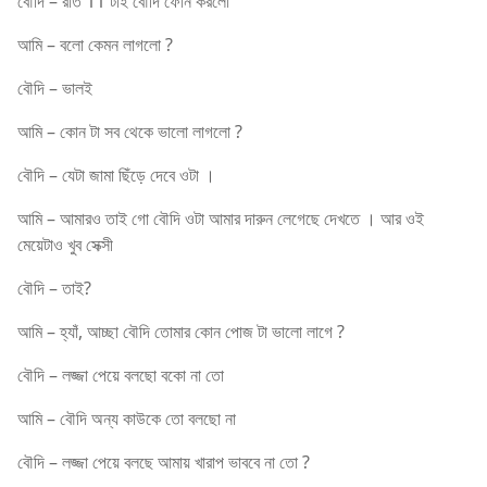
বৌদি – রাত 11 টাই বৌদি ফোন করলো
আমি – বলো কেমন লাগলো ?
বৌদি – ভালই
আমি – কোন টা সব থেকে ভালো লাগলো ?
বৌদি – যেটা জামা ছিঁড়ে দেবে ওটা ।
আমি – আমারও তাই গো বৌদি ওটা আমার দারুন লেগেছে দেখতে । আর ওই
মেয়েটাও খুব সেক্সী
বৌদি – তাই?
আমি – হ্যাঁ, আচ্ছা বৌদি তোমার কোন পোজ টা ভালো লাগে ?
বৌদি – লজ্জা পেয়ে বলছো বকো না তো
আমি – বৌদি অন্য কাউকে তো বলছো না
বৌদি – লজ্জা পেয়ে বলছে আমায় খারাপ ভাববে না তো ?