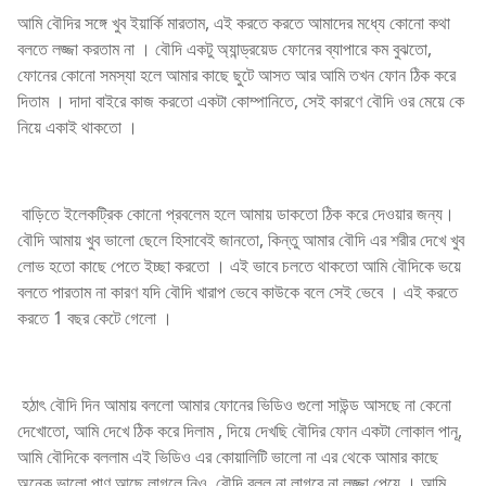
আমি বৌদির সঙ্গে খুব ইয়ার্কি মারতাম, এই করতে করতে আমাদের মধ্যে কোনো কথা
বলতে লজ্জা করতাম না । বৌদি একটু অ্যান্ড্রয়েড ফোনের ব্যাপারে কম বুঝতো,
ফোনের কোনো সমস্যা হলে আমার কাছে ছুটে আসত আর আমি তখন ফোন ঠিক করে
দিতাম । দাদা বাইরে কাজ করতো একটা কোম্পানিতে, সেই কারণে বৌদি ওর মেয়ে কে
নিয়ে একাই থাকতো ।
বাড়িতে ইলেকট্রিক কোনো প্রবলেম হলে আমায় ডাকতো ঠিক করে দেওয়ার জন্য।
বৌদি আমায় খুব ভালো ছেলে হিসাবেই জানতো, কিন্তু আমার বৌদি এর শরীর দেখে খুব
লোভ হতো কাছে পেতে ইচ্ছা করতো । এই ভাবে চলতে থাকতো আমি বৌদিকে ভয়ে
বলতে পারতাম না কারণ যদি বৌদি খারাপ ভেবে কাউকে বলে সেই ভেবে । এই করতে
করতে 1 বছর কেটে গেলো ।
হঠাৎ বৌদি দিন আমায় বললো আমার ফোনের ভিডিও গুলো সাউন্ড আসছে না কেনো
দেখোতো, আমি দেখে ঠিক করে দিলাম , দিয়ে দেখছি বৌদির ফোন একটা লোকাল পানূ,
আমি বৌদিকে বললাম এই ভিডিও এর কোয়ালিটি ভালো না এর থেকে আমার কাছে
অনেক ভালো পাণু আছে লাগলে নিও, বৌদি বলল না লাগবে না লজ্জা পেয়ে । আমি