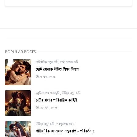
POPULAR POSTS
পারিবারিক নতুন চটি
,
ভাই বোনের চটি
ছোট বোনকে উচিত শিক্ষা দিলাম
৬ জুল, ২০২৬
আন্টির সাথে চোদাচুদি
,
নিষিদ্ধ নতুন চটি
চাচীর বাসার পারিবারিক কাহিনী
১৫ জুল, ২০২৬
নিষিদ্ধ নতুন চটি
,
পরপুরুষের সাথে
পারিবারিক অদলবদল নতুন গল্প - পরিবর্তন ১