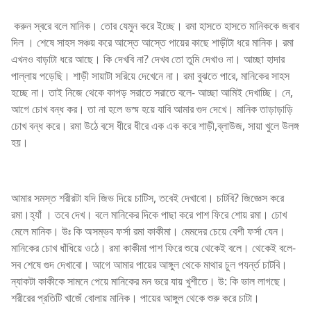
করুন স্বরে বলে মানিক। তোর যেমুন করে ইচ্ছে। রমা হাসতে হাসতে মানিককে জবাব
দিল । শেষে সাহস সঞ্চয় করে আস্তে আস্তে পায়ের কাছে শাড়ীটা ধরে মানিক। রমা
এখনও বাড়াটা ধরে আছে। কি দেখবি না? দেখব তো তুমি দেখাও না। আচ্ছা হাদার
পাল্লায় পড়েছি। শাড়ী সায়াটা সরিয়ে দেখেনে না। রমা বুঝতে পারে, মানিকের সাহস
হচ্ছে না। তাই নিজে থেকে কাপড় সরাতে সরাতে বলে- আচ্ছা আমিই দেখাচ্ছি। নে,
আগে চোখ বন্ধ কর। তা না হলে ভস্ম হয়ে যাবি আমার গুদ দেখে। মানিক তাড়াড়াড়ি
চোখ বন্ধ করে। রমা উঠে বসে ধীরে ধীরে এক এক করে শাড়ী,ব্লাউজ, সায়া খুলে উলঙ্গ
হয়।
আমার সমস্ত শরীরটা যদি জিভ দিয়ে চাটিস, তবেই দেখাবো। চাটবি? জিজ্ঞেস করে
রমা।হ্যাঁ । তবে দেখ। বলে মানিকের দিকে পাছা করে পাশ ফিরে শোয় রমা। চোখ
মেলে মানিক। উঃ কি অসম্ভব ফর্সা রমা কাকীমা। মেমদের চেয়ে বেশী ফর্সা যেন।
মানিকের চোখ ধাঁধিয়ে ওঠে। রমা কাকীমা পাশ ফিরে শুয়ে থেকেই বলে। থেকেই বলে-
সব শেষে গুদ দেখাবো। আগে আমার পায়ের আঙ্গুল থেকে মাথার চুল পযর্ন্ত চাটবি।
ন্যাকটা কাকীকে সামনে পেয়ে মানিকের মন ভরে যায় খুশীতে। উ: কি ভাল লাগছে।
শরীরের প্রতিটি খাজেঁ বোলায় মানিক। পায়ের আঙ্গুল থেকে শুরু করে চাটা।