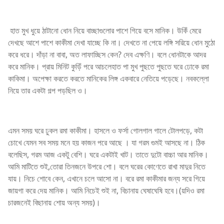
হাত মুখ ধুয়ে ঠাটানো ধোন নিয়ে বাচ্ছাগুলোর পাশে গিয়ে বসে মানিক। উকিঁ মেরে
দেখছে আশে পাশে কাকীমা দেখা যাচ্ছে কি না। দেখতে না পেয়ে লঙ্গি সরিয়ে ধোন মুঠো
করে ধরে। দাঁড়া না বাবা, অত লাফাচ্ছিস কেন? দেব এক্ষণি। বলে ধোনটাকে আদর
করে মানিক। প্রায় মিনিট কুড়িঁ পরে আচলেহাত পা মুখ পুছতে পুছতে ঘরে ঢোকে রমা
কাকিমা। অপেক্ষা করতে করতে মানিকের লিঙ্গ একবারে নেতিয়ে পড়েছে। নবকল্লো
নিয়ে তার একটা গল্প পড়ছিল ও।
এমন সময় ঘরে ঢুকল রমা কাকীমা। হাসলে ও ফর্সা গোলগাল গালে টোলপড়ে, কটা
চোখে যেমন সব সময় মনে হয় কাজন পরে আছে । যা গরম গুমই আসছে না। ঠিক
বলেছিস, গরম আজ একটু বেশি। ঘরে একটাই খাট। তাতে দুটো বাচ্চা আর মানিক।
আমি মাটিতে শুই,তোরা তিনজনে উপরে শো। বলে ঘরের কোণেতে রাখা মাদুর নিতে
যায়। নিচে শোবে কেন, এখানে চলে আসো না। বরে রমা কাকীমার জন্য সরে গিয়ে
জায়গা করে দেয় মানিক। আমি নিচেই শুই না, বিচানায় ঘেষাঘেষি হবে।(য়দিও রমা
চারজনেই বিছানায় শোয় অন্য সময়)।