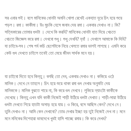
সর এবার শুই। বলে মানিকের ধোনটা অমনি খোলা রেখেই একহাত দূরে চিৎ হয়ে শুয়ে
পড়ল। রমা। কাকীমা। উঃ মুচকি হেসে জবাব দেয় রমা। একবার দেখাও না। কি?
সত্যিকারের তোমার গুদটা । দেখে কি করবি? মানিকের ধোনটা হাত দিয়ে খেচতে
খেচতে জিজ্ঞেস করে রমা। দেখবো শুধু। শুধু দেখবি? হ্যাঁ । দেখালে আমাকে কি দিবি?
যা চাইবে-সব। শেষ পর্ব কচি ছেলেটাকে নিয়ে খেলতে রমার ভালই লাগছে। এমনি করে
কেউ গুদ দেখতে চাইলে তবেই তো মেয়ে জীবন সার্থক মনে হয়।
যা চাইবো দিতে হবে কিন্তু। বলছি তো দেব, একবার দেখাও না। ককিয়ে ওঠে
মানিক। দেখে নে তাহলে। চিৎ হয়ে শুয়ে থাকা রমা গুদ দেখার অনুমতি দেয়
মানিককে। মানিক বুঝতে পারে না, কি করে গুদ দেখবে। লুকিয়ে ন্যাংটো কাকীকে
দেখেছে। কিন্তু এখন যদি কাকী নিজেই শাড়ী উঠিয়ে গুদটা দেখাত। শাড়ী-সায়া উঠিয়ে
গুদটা দেখতে গিয়ে হাতটা অসাড় হয়ে যায়। ও কিরে, বসে আছিস কেন? দেখে নে।
তুমি দেখাও না। আমি কেন দেখাবো? তোর দেখার ইচ্ছা হয় তুই নিজেই দেখ না। মনে
মনে মনিকের দিশেহারা ভাবদেখে খুবই হাসি পাচ্ছে রমার। কি করে দেখব?