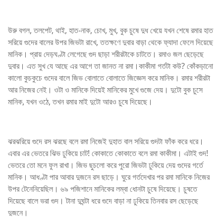
উরু বগল, তলপেট, থাই, হাত-নাক, চোখ, মুখ, বুক চুষে দুধ খেয়ে যখন শেষে রমার হাত
সরিয়ে গুদের বালের উপর জিভটা রাখে, ততক্ষণে দুবার বাড়া থেকে ফ্যাদা ফেলে দিয়েছে
মানিক। প্রায় দেড়ঘণ্টা লেগেছে গুদ ছাড়া শরীরটাকে চাটতে। রমাও জল ছেড়েছে
দুবার। এত সুখ যে আছে এর আগে তা জানত না রমা।কাকীমা গর্তটা কউ? কোঁকড়ানো
কালো কুচকুচে গুদের বালে জিভ বোলাতে বোলাতে জিজ্ঞেস করে মানিক। রমার শরীরটা
আর নিজের নেই। ওটা ও মানিকে দিয়েই মানিকের মুখে গুজে দেয়। দুটো বুক চুসে
মানিক, যখন ওঠে, তখন রমার মাই দুটো আরও চুষে দিয়েছে।
ঝরঝরিয়ে গুদে রস ঝরছে বলে রমা নিজেই দুহাত বাল সরিয়ে গুদটা ফাঁক করে ধরে।
এবার এর ভেতরে ঝিভ ঢুকিয়ে চাট! কোকাতে কোকাতে বলে রমা কাকীমা। এটাই গুদ!
ভেতরে তো মনে ফুল রাখা। জিভ ছুচলো করে পুরো জিভটা ঢুকিয়ে দেয় গুদের গর্তে
মানিক। আধণ্টা পার আবার দুজনে রস ছাড়ে। ঘুরে গর্তদেখার পর রমা মানিকে নিজের
উপর টেনেনিয়েছিল। ৬৯ পজিশানে মানিকের লম্বা ধোনটা চুষে দিয়েছে। চুষতে
দিয়েছে বালে ভরা গুদ। টানা দুঘন্টা ধরে গুদে বাড়া না ঢুকিয়ে তিনবার রস ছেড়েছে
দুজনে।