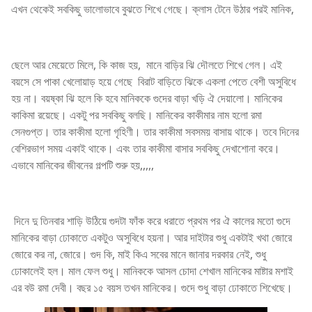
এখন থেকেই সবকিছু ভালোভাবে বুঝতে শিখে গেছে। ক্লাস টেনে উঠার পরই মানিক,
ছেলে আর মেয়েতে মিলে, কি কাজ হয়, মানে বাড়ির ঝি দৌলতে শিখে গেল। এই
বয়সে সে পাকা খেলোয়াড় হয়ে গেছে বিরাট বাড়িতে ঝিকে একলা পেতে বেশী অসুবিধে
হয় না। বয়ষ্কা ঝি হলে কি হবে মানিককে গুদের বাড়া খড়ি ঐ দেয়ালো। মানিকের
কাকিমা রয়েছে। একটু পর সবকিছু বলছি। মানিকের কাকীমার নাম হলো রমা
সেনগুপ্ত। তার কাকীমা হলো গৃহিণী। তার কাকীমা সবসময় বাসায় থাকে। তবে দিনের
বেশিরভাগ সময় একাই থাকে। এবং তার কাকীমা বাসার সবকিছু দেখাশোনা করে।
এভাবে মানিকের জীবনের গল্পটি শুরু হয়,,,,,
দিনে দু তিনবার শাড়ি উঠিয়ে গুদটা ফাঁক করে ধরাতে প্রথম পর ঐ কালের মতো গুদে
মানিকের বাড়া ঢোকাতে একটুও অসুবিধে হয়না। আর দাইটার শুধু একটাই খথা জোরে
জোরে কর না, জোরে। গুদ কি, মাই কিএ সবের মানে জানার দরকার নেই, শুধু
ঢোকালেই হল। মাল ফেল শুধু। মানিককে আসল চোদা শেখাল মানিকের মাষ্টার মশাই
এর বউ রমা দেবী। বছর ১৫ বয়স তখন মানিকের। গুদে শুধু বাড়া ঢোকাতে শিখেছে।