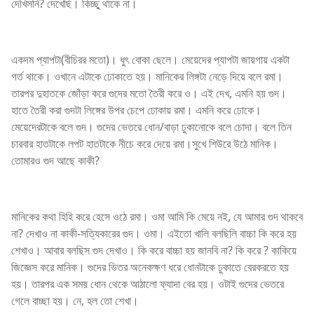
দেখিসনি? দেখেছি। কিচ্ছু থাকে না।
একদম প্যাপটা(বীচিরর মতো)। ধুৎ বোকা ছেলে। মেয়েদের প্যাপটা জায়গায় একটা
গর্ত থাকে। ওখানে এটাকে ঢোকাতে হয়। মানিকের লিঙ্গটা নেড়ে দিয়ে বলে রমা।
তারপর দুহাতকে জোঁড়া করে গুদের মতো তৈরী করে ও। এই দেখ, এমনি হয় গুদ।
হাতে তৈরী করা গুদটা লিঙ্গের উপর চেপে ঢোকায় রমা। এমনি করে ঢোকে।
মেয়েদেরটাকে বলে গুদ। গুদের ভেতরে ধোন/বাড়া ঢুকানোকে বলে চোদা। বলে তিন
চারবার হাতটাকে লপট হাতটাকে নীচে করে দেয়ে রমা।সুখে শিউরে উঠে মানিক।
তোমারও গুদ আছে কাকী?
মানিকের কথা হিহি করে হেসে ওঠে রমা। ওমা আমি কি মেয়ে নই, যে আমার গুদ থাকবে
না? দেখাও না কাকী-সত্যিকারের গুদ। ওমা। এইতো খালি বলছিলি বাচ্চা কি করে হয়
শেখাও। আবার বলছিস গুদ দেখাও। কি করে বাচ্চা হয় জানবি না? কি করে ? কাকিয়ে
জিজ্ঞেস করে মানিক। গুদের ভিতর অনেকক্ষণ ধরে ধোনটাকে ঢুকাতে বেরকরতে হয়
হয়। তারপর এক সময় ধোন থেকে আঠালো ফ্যাদা বের হয়। ওটাই গুদের ভেতরে
গেলে বাচ্ছা হয়। নে, হল তো শেখা।