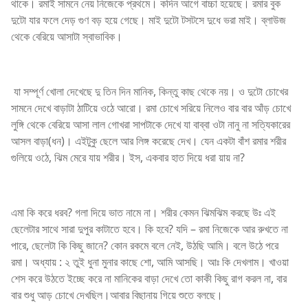
থাকে। রমাই সামনে নেয় নিজেকে প্রথমে। কদিন আগে বাচ্চা হয়েছে। রমার বুক
দুটো যার ফলে দেড় গুণ বড় হয়ে গেছে। মাই দুটো টসটসে দুধে ভরা মাই। ব্লাউজ
থেকে বেরিয়ে আসাটা স্বাভাবিক।
যা সম্পূর্ণ খোলা দেখেছে দু তিন দিন মানিক, কিন্তু কাছ থেকে নয়। ও দুটো চোখের
সামনে দেখে বাড়াটা ঠাটিয়ে ওঠে আরো। রমা চোখে সরিয়ে নিলেও বার বার আঁড় চোখে
লুঙ্গি থেকে বেরিয়ে আসা লাল গোখরা সাপটাকে দেখে যা বাব্বা ওটা নানু না সত্যিকারের
আসল বাড়া(ধন)। এইটুকু ছেলে আর লিঙ্গ করেছে দেখ। যেন একটা বাঁশ রমার শরীর
গুলিয়ে ওঠে, ঝিম মেরে যায় শরীর। ইস, একবার হাত দিয়ে ধরা য়ায় না?
এমা কি করে ধরব? গলা দিয়ে ভাত নামে না। শরীর কেমন ঝিমঝিম করছে উঃ এই
ছেলেটার সাথে সারা দুপুর কাটাতে হবে। কি হবে? যদি – রমা নিজেকে আর রুখতে না
পারে, ছেলেটা কি কিছু জানে? কোন রকমে বলে নেই, উঠছি আমি। বলে উঠে পরে
রমা। অধ্যায় : ২ তুই ধুনা মুনার কাছে শো, আমি আসছি। আঃ কি দেখলাম। খাওয়া
শেস করে উঠতে ইচ্ছে করে না মানিকের বাড়া দেখে তো কাকী কিছু রাগ করল না, বার
বার শুধু আড় চোখে দেখছিল।আবার বিছানায় গিয়ে শুতে বলছে।