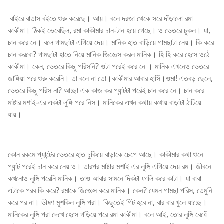
বাইরে বাতাস বইতে শুরু করেছে। আয়। বলে দরজা থেকে সরে দাঁড়ালো রমা
কাকীমা। ঠিকই ভেবেছিল, রমা কাকীমার চান-টান হয়ে গেছে। ও ভেতরে ঢুকল। যা,
চান করে নে। বলে গামছাটা এগিয়ে দেয়। মানিক হাত বাড়িয়ে গামছাটা নেয়। কি করে
চান করবো? গামছাটা হাতে নিয়ে মানিক জিজ্ঞেস করল মানিক। হি হি করে হেসে ওঠে
কাকীমা। কেন, ভেতরে কিছু পরিসনি? ওটা পরেই করে নে । মানিক এখনেও ভেতরে
জাঙ্গিয়া পরে শুরু করেনি। তা বলে না তো।কাকীমার আবার হাসিঁ।ওমা! এতবড় ছেলে,
ভেতরে কিছু পরিস না? আচ্ছা এক কাজ কর প্যান্টটা পরেই চান করে নে। চান করে
মাষ্টার মশাই-এর একটা লুঙ্গি পরে নিস। মানিকের এখন কথায় কথায় বাড়াটা ঠাটিয়ে
যায়।
কোন রকমে প্যান্টের ভেতরে হাত ঢুকিয়ে বাড়াকে চেপে আছে। কাকীমার কথা শুনে
প্যান্ট পরেই চান করে নেয় ও। তারপর মাষ্টার মশাই এর লুঙ্গি এগিয়ে দেয় রম। জীবনে
কখনোও লুঙ্গি পরেনি মানিক। তাও আবার সামনে দিকটা ফালি করে কাটা। যা বাবা
এটাকে পরব কি করে? রমাকে জিজ্ঞেস করে মানিক। কেন? যেমন গামছা পরিস, তেমুনি
করে পর না। ভীষণ মুশকিল লুঙ্গি পরা। কিছুতেই গিট হবে না, বার বার খুলে যাচ্ছে।
মানিকের লুঙ্গি পরা দেখে হেসে গড়িয়ে পরে রমা কাকীমা। বলে আই, তোর লুঙ্গি বেধেঁ