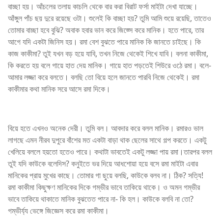
বাচ্ছা হয়। আঁচলের তলায় কাচলি থেকে বার করা বিরাট ফর্সা মাইটা দেখা যাচ্ছে।
আঁঙ্গুল পাঁচ ছয় দুরে রয়েছে ওটা। শুলেই কি বাচ্ছা হয়? তুমি আমি শুয়ে রয়েছি, তাতেও
তোমার বাচ্ছা হবে বুঝি? অবাক হবার ভান করে জিজ্সে করে মানিক। হতে পারে, তার
আগে যদি একটা জিনিস হয়। রমা বেশ বুঝতে পারে মানিক কি জানতে চাইছে। কি
কাজ কাকীমা? তুই যখন বড় হয়ে যাবি, তখন নিজে থেকেই শিখে যাবি। বলনা কাকীমা,
কি করতে হয় বলে গায়ে হাত দেয় মানিক। গায়ে হাত পড়তেই শিউরে ওঠে রমা। বলে-
আমার লজ্জা করে বলতে। বলছি তো বিয়ে হলে জানতে পারবি নিজে থেকেই। রমা
কাকীমার কথা মানিক সরে আসে রমা দিকে।
বিয়ে হতে এখনও অনেক দেরী। তুমি বল। আবদার করে বলল মানিক। রমারও ভাল
লাগছে এমন নীরব দুপুরে বাঁশের মত একটা বাড়া থাক ছেলের সাথে গল্প করতে। একটু
খেলিয়ে বললে হয়তো হতেও পারে। কথাটা ভাবতেই একটু লজ্জা পায় রমা।তারপর বলল
তুই যদি কাউকে বলেদিস? কনুইতে ভর দিয়ে আধশোয়া হয়ে বসে রমা মাইটা এবার
মানিকের প্রায় মুখের কাছে। তোমার গা ছুয়ে বলছি, কাউকে বলব না। ঠিক? সত্যি!
রমা কাকীমা কিছুক্ষণ মানিকের দিকে গম্ভীর ভাবে তাকিয়ে থাকে। ও অমন গম্ভীর
ভাবে তাকিয়ে থাকাতে মানিক বুঝতেত পারে না- কি হল। কাউকে বলবি না তো?
গম্ভীর্য্য ভেঙ্গে জিজ্ঞেস করে রমা কাকীমা।