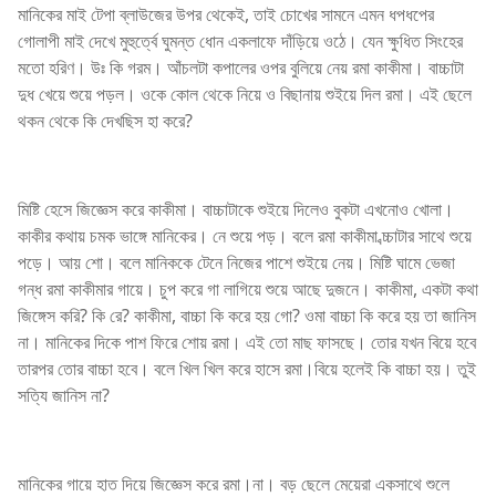
মানিকের মাই টেপা ব্লাউজের উপর থেকেই, তাই চোখের সামনে এমন ধপধপের
গোলাপী মাই দেখে মুহুর্ত্বে ঘুমন্ত ধোন একলাফে দাঁড়িয়ে ওঠে। যেন ক্ষুধিত সিংহের
মতো হরিণ। উঃ কি গরম। আঁচলটা কপালের ওপর বুলিয়ে নেয় রমা কাকীমা। বাচ্চাটা
দুধ খেয়ে শুয়ে পড়ল। ওকে কোল থেকে নিয়ে ও বিছানায় শুইয়ে দিল রমা। এই ছেলে
থকন থেকে কি দেখছিস হা করে?
মিষ্টি হেসে জিজ্ঞেস করে কাকীমা। বাচ্চাটাকে শুইয়ে দিলেও বুকটা এখনোও খোলা।
কাকীর কথায় চমক ভাঙ্গে মানিকের। নে শুয়ে পড়। বলে রমা কাকীমা ব্চ্চাটার সাথে শুয়ে
পড়ে। আয় শো। বলে মানিককে টেনে নিজের পাশে শুইয়ে নেয়। মিষ্টি ঘামে ভেজা
গন্ধ রমা কাকীমার গায়ে। চুপ করে গা লাগিয়ে শুয়ে আছে দুজনে। কাকীমা, একটা কথা
জিঙ্গেস করি? কি রে? কাকীমা, বাচ্চা কি করে হয় গো? ওমা বাচ্চা কি করে হয় তা জানিস
না। মানিকের দিকে পাশ ফিরে শোয় রমা। এই তো মাছ ফাসছে। তোর যখন বিয়ে হবে
তারপর তোর বাচ্চা হবে। বলে খিল খিল করে হাসে রমা।বিয়ে হলেই কি বাচ্চা হয়। তুই
সত্যি জানিস না?
মানিকের গায়ে হাত দিয়ে জিজ্ঞেস করে রমা।না। বড় ছেলে মেয়েরা একসাথে শুলে