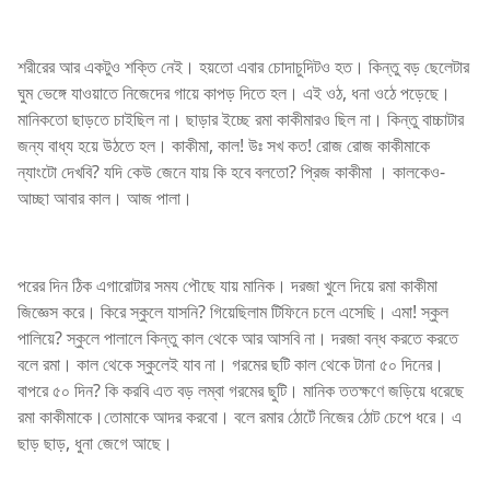
শরীরের আর একটুও শক্তি নেই। হয়তো এবার চোদাচুদিটও হত। কিন্তু বড় ছেলেটার
ঘুম ভেঙ্গে যাওয়াতে নিজেদের গায়ে কাপড় দিতে হল। এই ওঠ, ধনা ওঠে পড়েছে।
মানিকতো ছাড়তে চাইছিল না। ছাড়ার ইচ্ছে রমা কাকীমারও ছিল না। কিন্তু বাচ্চাটার
জন্য বাধ্য হয়ে উঠতে হল। কাকীমা, কাল! উঃ সখ কত! রোজ রোজ কাকীমাকে
ন্যাংটো দেখবি? যদি কেউ জেনে যায় কি হবে বলতো? প্রিজ কাকীমা । কালকেও-
আচ্ছা আবার কাল। আজ পালা।
পরের দিন ঠিক এগারোটার সময পৌছে যায় মানিক। দরজা খুলে দিয়ে রমা কাকীমা
জিজ্ঞেস করে। কিরে স্কুলে যাসনি? গিয়েছিলাম টিফিনে চলে এসেছি। এমা! স্কুল
পালিয়ে? স্কুলে পালালে কিন্তু কাল থেকে আর আসবি না। দরজা বন্ধ করতে করতে
বলে রমা। কাল থেকে স্কুলেই যাব না। গরমের ছটি কাল থেকে টানা ৫০ দিনের।
বাপরে ৫০ দিন? কি করবি এত বড় লম্বা গরমের ছুটি। মানিক ততক্ষণে জড়িয়ে ধরেছে
রমা কাকীমাকে।তোমাকে আদর করবো। বলে রমার ঠোটেঁ নিজের ঠোট চেপে ধরে। এ
ছাড় ছাড়, ধুনা জেগে আছে।