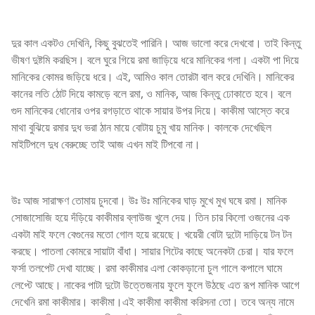
দুর কাল একটও দেখিনি, কিছু বুঝতেই পারিনি। আজ ভালো করে দেখবো। তাই কিন্তু
ভীষণ দুষ্টমি করছিস। বলে ঘুরে গিয়ে রমা জাড়িয়ে ধরে মানিকের গলা। একটা পা দিয়ে
মানিকের কোমর জড়িয়ে ধরে। এই, আমিও কাল তোরটা বাল করে দেখিনি। মানিকের
কানের লতি ঠোট দিয়ে কামড়ে বলে রমা, ও মানিক, আজ কিন্তু ঢোকাতে হবে। বলে
গুদ মানিকের ধোনোর ওপর রগড়াতে থাকে সায়ার উপর দিয়ে। কাকীমা আস্তে করে
মাথা বুঝিয়ে রমার দুধ ভরা ঠান মায়ে বোটায় চুমু খায় মানিক। কালকে দেখেছিল
মাইটিপলে দুধ বেরুচ্ছে তাই আজ এখন মাই টিপবো না।
উঃ আজ সারাক্ষণ তোমায় চুদবো। উঃ উঃ মানিকের ঘাড় মুখে মুখ ঘষে রমা। মানিক
সোজাসোজি হয়ে দঁড়িয়ে কাকীমার ব্লাউজ খুলে দেয়। তিন চার কিলো ওজনের এক
একটা মাই ফলে বেগুনের মতো গোল হয়ে রয়েছে। খয়েরী বোটা দুটো দাড়িয়ে টন টন
করছে। পাতলা কোমরে সায়াটা বাঁধা। সায়ার গিটের কাছে অনেকটা চেরা। যার ফলে
ফর্সা তলপেট দেখা যাচ্ছে। রমা কাকীমার এলা কোকড়ানো চুল গালে কপালে ঘামে
লেপ্টে আছে। নাকের পাটা দুটো উত্তেজনায় ফুলে ফুলে উঠছে এত রূপ মানিক আগে
দেখেনি রমা কাকীমার। কাকীমা।এই কাকীমা কাকীমা করিসনা তো। তবে অন্য নামে