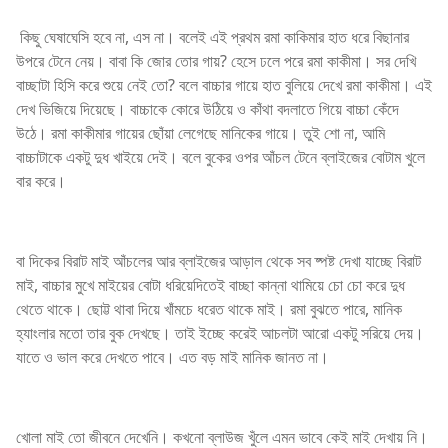
কিছু ঘেষাঘেসি হবে না, এস না। বলেই এই প্রথম রমা কাকিমার হাত ধরে বিছানার
উপরে টেনে নেয়। বাবা কি জোর তোর গায়? হেসে ঢলে পরে রমা কাকীমা। সর দেখি
বাচ্ছাটা হিসি করে শুয়ে নেই তো? বলে বাচ্চার গায়ে হাত বুলিয়ে দেখে রমা কাকীমা। এই
দেখ ভিজিয়ে দিয়েছে। বাচ্চাকে কোরে উঠিয়ে ও কাঁথা বদলাতে গিয়ে বাচ্চা কেঁদে
উঠে। রমা কাকীমার গায়ের ছোঁয়া লেগেছে মানিকের গায়ে। তুই শো না, আমি
বাচ্চাটাকে একটু দুধ খাইয়ে দেই। বলে বুকের ওপর আঁচল টেনে ব্লাইজের বোটাম খুলে
বার করে।
বা দিকের বিরাট মাই আঁচলের আর ব্লাইজের আড়াল থেকে সব ষ্পষ্ট দেখা যাচ্ছে বিরাট
মাই, বাচ্চার মুখে মাইয়ের বোটা ধরিয়েদিতেই বাচ্ছা কান্না থামিয়ে চো চো করে দুধ
থেতে থাকে। ছোট্ট থাবা দিয়ে খাঁমচে ধরেত থাকে মাই। রমা বুঝতে পারে, মানিক
হ্যাংলার মতো তার বুক দেখছে। তাই ইচ্ছে করেই আচলটা আরো একটু সরিয়ে দেয়।
যাতে ও ভাল করে দেখতে পাবে। এত বড় মাই মানিক জানত না।
খোলা মাই তো জীবনে দেখেনি। কখনো ব্লাউজ খুঁলে এমন ভাবে কেই মাই দেখায় নি।