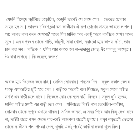
যেমনি নিঃশব্দে প্রাঁচীরে চড়েছিল, তেমুনি ভাবেই সে নেমে গেল। ভেতরে ঢোকার
সাহস হল না। তারপর চব্বিশ ঘন্টা রমা কাকীমার ঐ রুপ চোখের সামনে ভাষতে লাগল।
আঃ আবার কাল কখন দেখবো? পরের দিন মানিক আর একটু আগে কাকীকে দেখল মনের
সুখে। এবার প্রথম থেকে শাড়ি, কাঁচুলী, সায়া খোলা, ন্যাংটো হয়ে কাপড় কাঁচা, তার
চান করা সব। দাইকে এ দুদিন আর বলতে হল না-দাদাবুবু জোর, উঃ দাদাবুবু আস্তে।
উঃ বাবা লাগছে। কি হয়েছে বলত?
অবাক হয়ে জিজ্ঞেস করে দাই। সেদিন সোমবার। গরমের দিন। স্কুল সকাল বেলায়
সাড়ে এগারোটায় ছুটি হয়ে গেল। বাড়ীতে আগেই বলে দিয়েছে, স্কুল থেকে মাষ্টার
মশাই এর বাড়ী চলে যাবে। বিকেলে রোদ কোমলে বাড়ী ফিরবে। স্কুল ছুটি হতেই
মানিক মাষ্টার মশাই এর বাড়ী চলে গেল। শনিবারের দিনই বলে রেখেছিল-কাকীমা,
সোমবার থেকে দুপুরে এখানে থাকব। মানিক জানত, এ সময় গিয়ে আর কিছু দেখা যাবে
না, দাইটা রাতে বাসন মেজে যায়-তাই আজকাল রাতেই চুদছে। কড়া নাড়তেই ভেতরে
থেকে কাকীমার গলা পাওয়া গেল, খুলছি একটু পরেই কাকীমা দরজা খুলে দিল।