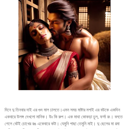
দিনে দু তিনবার দাই এর গুদ মাল ঢালতে।এমন সময় মাষ্টার মশাই এর বউকে একদিন
একবারে উলঙ্গ দেখলো মানিক। উঃ কি রুপ। এক মাথা কোকড়া চুল, ফর্সা রং। বলতে
গেলে বেটই চোখের রঙ একেবারে কটা। যেমুনি পাছা তেমুনি মাই। দু ছেলের মা রমা