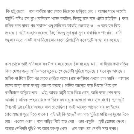
কি দুষ্টু ছেলে। বলে কাকীমা হাত থেকে নিজেকে ছাড়িয়ে নেয়। আসার সাথে সাথেই
দুষ্টুমি? যদিও রমা মুখে মানিককে শাসন করছিল, কিন্তু মনে মনে এটাই চাইছিল । কাল
মানিক চলে যাবার পর সারাক্ষণ শুধু মানিকের কাথাই ভেবেছে ও। ৬ বছর হল বিয়ে
হয়েছে। দুটো বাচ্ছাও হয়েছে ঠিক, কিন্তু সুখ ধুনা-মুনার বাবা দিতে পারেনি। ধানি
লঙ্কার মতো একটা বাড়া নিয়ে কোনরকমে ঠেলাঠেলি করে দুটো বাচ্ছা বার করেছে।
কাল থেকে তাই মানিককে সব উজার করে দেবে ঠিক করেছে রমা। কাকীমার কথা সত্যি
কিনা দেখার জন্য মানিক ঘরে ডুকে দেখে ছেলেটা ঘুমিয়ে পড়েছে। সবে ঘুম আসছে।
মানিক পা টিপে টিপে ঘর থেকে বেরিয়ে আসে।রমা কাকীমার এখনো চান হয়নি। কাপড়র
চানের জন্য জামা কাপড় জোগার করছে। মানিক আস্তে করে পিছনে গিয়ে রমা
কাকীমাকে জড়িয়ে ধরে। এই, আবার দুষ্টুমী ঘরে গিয়ে বোস, আমি কাজ শেষ করে
আসছি। মানিক পেছন থেকে জাড়িয়ে রমার বুকে আলতো করে হাত রাখে। দুদ দুটো
টিপলেই দুধ বেরিয়ে আসবে কাল দেখেছিল। তাই আস্তে আস্তে ওর ব্লাউজের
বোতামগুলো খুরে দিতে থাকে। এই দুষ্টু কি হচ্ছে? রমা ঘাড় ঘুরিয়ে মানিকের মুখের দিকে
চায়। এগুলো খোল। বলে শাড়ির গিটে হাত দেয়। ওমা এক্ষূনি। হ্যাঁ তোমায় দেখব।
আমায় দেখিসনি বুঝি? সব জামা কাপড় খোল। ওমা কাল তো দেখলি সারা দুপর।