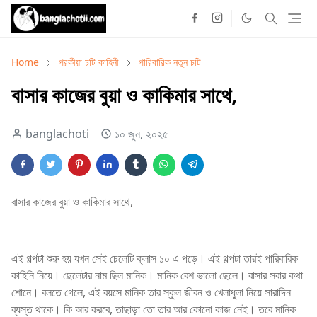
Home
পরকীয়া চটি কাহিনী
পারিবারিক নতুন চটি
বাসার কাজের বুয়া ও কাকিমার সাথে,
banglachoti
১০ জুন, ২০২৫
বাসার কাজের বুয়া ও কাকিমার সাথে,
এই গল্পটা শুরু হয় যখন সেই চেলেটি ক্লাস ১০ এ পড়ে। এই গল্পটা তারই পারিবারিক
কাহিনি নিয়ে। ছেলেটার নাম ছিল মানিক। মানিক বেশ ভালো ছেলে। বাসার সবার কথা
শোনে। বলতে গেলে, এই বয়সে মানিক তার স্কুল জীবন ও খেলাধুলা নিয়ে সারাদিন
ব্যস্ত থাকে। কি আর করবে, তাছাড়া তো তার আর কোনো কাজ নেই। তবে মানিক