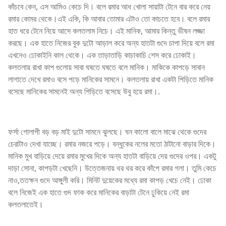
কাঁচবে কেন, এস আমিও কেচে দি। বলে রমার আধ খোলা সায়াটা টেনে বার করে নেয়
রমার কোমর থেকে।এই একি, কি আবার তোমার এটাও তো কাচতে হবে। বলে রমার
হাত ধরে টেনে নিয়ে আসে কলতলাম নিচে। এই মানিক, আমার কিন্তু ভীষন লজ্জা
করছে। এক হাতে নিজের বুক দুটো আড়াল করে অন্য হাতটা গুদে চাপা দিয়ে বলে রমা
এখনেও ঢোকাইনি কাল থেকে। এক তাড়াতাড়ি কাচাকাচি শেস করে ঢোকাই।
কলতলায় রাখা কাপ গুলোয় সাবা ঘষতে ঘষতে বলে মানিক। মাকিকে কাপড়ে সাবান
লাগাতে দেখে রমাও বসে পড়ে মানিকের সামনে। কলতলায় রাখা একটা পিড়িতে মানিক
বসেছে মানিকের সামনেই অন্য পিড়িতে বসেছে উবু হয়ে রমা।.
ফর্সা গোলাপী বড় বড় মাই দুটো সামনে ঝুলছে। ঘন কালো বালে মাঝে থেকে গুদের
চেরাটাও দেখা যাচ্ছে। রমার নজরে পড়ে। বন্ধুকের নলের মতো ঠাটানো বাড়ার দিকে।
মানিক মুখ বাড়িয়ে দেয়ে রমার মুখের দিকে অন্য হাতটা বাড়িয়ে দেয় গুদের ওপর। একটু
দাড়া সোনা, কাপড়টা খেছেনি। উত্তেজনায় থর থর করে কাঁপে রমার গলা। তুমি কেচে
নাও,ততক্ষন গুদে আঙ্গুলী করি। মিনিট দুয়েকের মধ্যে রমা কাপড় খেচে নেই। ঢোকা
বলে নিজেই এক হাতে গুদ ফাক করে মানিকের বাড়াটা টেনে ঢুকিয়ে নেই রমা
কলতলাতেই।