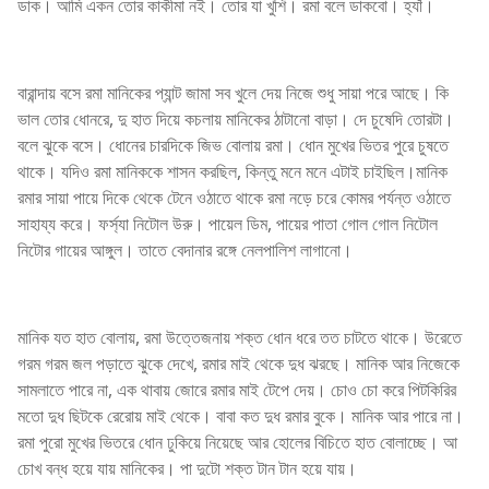
ডাক। আমি একন তোর কাকীমা নই। তোর যা খুশি। রমা বলে ডাকবো। হ্যাঁ।
বারান্দায় বসে রমা মানিকের প্যান্ট জামা সব খুলে দেয় নিজে শুধু সায়া পরে আছে। কি
ভাল তোর ধোনরে, দু হাত দিয়ে কচলায় মানিকের ঠাটানো বাড়া। দে চুষেদি তোরটা।
বলে ঝুকে বসে। ধোনের চারদিকে জিভ বোলায় রমা। ধোন মুখের ভিতর পুরে চুষতে
থাকে। যদিও রমা মানিককে শাসন করছিল, কিন্তু মনে মনে এটাই চাইছিল।মানিক
রমার সায়া পায়ে দিকে থেকে টেনে ওঠাতে থাকে রমা নড়ে চরে কোমর পর্যন্ত ওঠাতে
সাহায্য করে। ফর্স্যা নিটোল উরু। পায়েল ডিম, পায়ের পাতা গোল গোল নিটোল
নিটোর গায়ের আঙ্গুল। তাতে বেদানার রঙ্গে নেলপালিশ লাগানো।
মানিক যত হাত বোলায়, রমা উত্তেজনায় শক্ত ধোন ধরে তত চাটতে থাকে। উরেতে
গরম গরম জল পড়াতে ঝুকে দেখে, রমার মাই থেকে দুধ ঝরছে। মানিক আর নিজেকে
সামলাতে পারে না, এক থাবায় জোরে রমার মাই টেপে দেয়। চোও চো করে পিটকিরির
মতো দুধ ছিটকে রেরোয় মাই থেকে। বাবা কত দুধ রমার বুকে। মানিক আর পারে না।
রমা পুরো মুখের ভিতরে ধোন ঢুকিয়ে নিয়েছে আর হোলের বিচিতে হাত বোলাচ্ছে। আ
চোখ বন্ধ হয়ে যায় মানিকের। পা দুটো শক্ত টান টান হয়ে যায়।