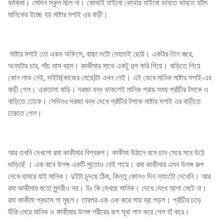
কাকিমা। সেদিন স্কুল ছিল না। কোথাই যাইবো কোথায় যাইবো ভাবতে ভাবতে হটাৎ
মানিকের ইচ্ছে হয় মাষ্টার মশাই এর বাড়ী।
মাষ্টার মশাই তো একন অফিসে, বাচ্চা দটো নেহাতই ছোট্ট। একটার তিন বছর,
অন্যটার চার, পাঁচ মাস বয়স। কাকীমার সাথে একটু গল্প করি গিয়ে। বাড়িতে গিয়ে
কোন লাভ নেই, দাইটা(কাজের মেয়ে)টা এখন নেই। এই ভেবে মানিক মাষ্টার মশাই-এর
বাড়ী গেল। একতালা বাড়ি। দরজা বন্ধ থাকলেই মানিক প্রায় সময় প্রাঁচীর টপকে ও
বাড়িতে ঢোকে। সেদিনও দরজা বন্ধ দেখে প্রাঁচীর টপকে মাষ্টার মশাই এর বাড়ীতে
ঢাকতে গেল।
আর তখনি দেখলো রমা কাকীমার বিশ্বরুপ। কাকীমা উঠানে বসে চান সেরে সবে উঠে
দাড়িছেঁ । এক বাবে উলঙ্গ একটি সুতোও নেই গায়ে। রমা কাকীমার এমন উলঙ্গ রুপ
দেখে থামরে যাই মানিক। দুইটা চুদছে ঠিক, কিন্তু কোনও দিন ন্যাংটো দেখেনি। আর
রমা কাকীমার মতো সুন্দরীও নয়। উঃ কি দেখছে মানিক। দেখে দেখে আশা মেটে না।
রমা কাকীমা প্রথমে গা মুছল। তারপর এক এক করে সায় ব্রা পড়ল। প্রাঁচীর চড়ে
উঁকি মেরে মানিক ও কাকীমার উলঙ্গ শরীরের রূপ সূধা পান করে গেল হাঁ করে।