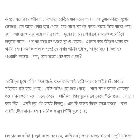
কামচে ধরে রমার শরীর। চাড়াৎকরে বেরিয়ে যায় ধনের মাল। রমা চুষার কারণে মুখের
ভেতরে ধোন আরো মোটা হয়ে গেলে, তার সাথে সাথেই গলার ভেতর দিয়ে যাচ্ছে-গাঢ়
রস। আঃ চোখ বন্ধ হয়ে যায় রমারও। মুখের ভেতর পোরা ধোন আরও হাত দিয়ে
নাড়তে থাকে। পচাপচ করে রস ঝরছে মুখের ভেতর। এরকম করে জীবনে ধনের রস
খায়নি রমা। উঃ কি ভাল লাগছে! নে এবার আমার দুধ খা, শক্তি হবে। কত দুধ
খাওয়ালি আমায়। বাবা, মনে হচ্ছে পেট ভরে গেছে?
দুটো বুক চুষে মানিক যখন ওঠে, তখন রমার মাই দুটো আর বড় মাই নেই, মাঝারি
সাইজের মাই হয়ে গেছে। বোটা দুটেও ছো হয়ে গেছে। সাথে সাথে কালো কোকড়া
গুদের বাল গুলো রসে ভিজে গেছে। মানিকও রমার বুকের দুধ কেয়ে উঠে বসে। চল চান
করে নিই। এমনি ন্যাংটো হয়েই কিন্তু। এমা ছি আমার ভীষন লজ্জা করছে। বলে
সায়াটা টেনে নামায় রমা। মানিক সায়ার গিটটা খুলে দেয়.
চল চান করে নিই। তুই আগে করে নে, আমি একটু জামা কাপড় খাচবো। তুমি একলা