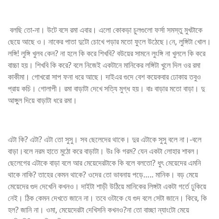
বলছি তো-না। উটে বসে রমা এবার। এলো কোকড়া চুলগুলো ফর্সা সমস্তু মুখটাকে
ছেয়ে আছে ও। নাকের পাতা দুটো চোখে পড়ার মতো ফুলে উঠেছে।নে, লুঙ্গিটা খোল।
লঙ্গি! লুঙ্গি খুলব কেন? না হলে কি করে শিখবি? বউয়ের সামনে লুংঙ্গি না খুললে কি করে
বাচ্চা হয়। শিখবি কি করে? বলে নিজেই একটানে মানিকের লঙ্গিটা খুলে দিল ওর রমা
কাকীমা। গোখরো সাপ ফনা ধরে আছে। দাইএর গুদে বেশ কয়েকবার ঢোকায় তবুও
প্রায় কচি। গোলাপী। রমা বাড়াটা দেখে সত্যি মুগ্ধ হয়। বাঃ বাড়ার মতো বাড়া। দু
আঙ্গুল দিয়ে বাড়াটা ধরে রমা।
এটা কি? এটা? এটা তো সুসু। সব ছেলেদের থাকে। দুর এটাকে সুসু বলে না।-বলে
বাড়া।বলে নরম হাতে মুঠো করে বাড়াটা। উঃ কি গরম? যেন একটা লোহার শাবল।
ছেলেগের এটাকে বাড়া বলে আর মেয়েদেরটাকে কি বলে বলতো? ধুৎ মেয়েদের এমনি
থাকে নাকি? তাহের কেমন থাকে? ওদের তো ভাবনায় পড়ে….. মানিক। বড় মেয়ে
মেয়েদের গুদ দেখেনি কখনও। দাইটা শাড়ী উঠিয়ে মানিকের লিঙ্গটা একটা গর্তে ঢুকিয়ে
নেই। ঠিক কেমন দেখতে জানে না। তবে ওটাকে যে গুদ বলে সেটা জানে। কিরে, কি
হল? জানি না। ওমা, মেয়েদেরটা দেখিসনি কখনও?না তো বাচ্ছা ন্যাংটো মেয়ে