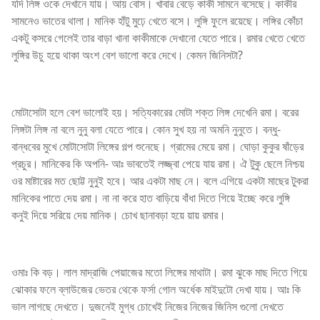
যদি লিঙ্গ ওকে দেখানে যায়। আয় বোস। খাবার বেড়ে কাকী সামনে বসেছে। কাকীর
সামনেও ভাতের থালা। মানিক হাঁটু মুঢ়ে খেতে বসে। লুঙ্গি ফুলে রয়েছে। লঙ্গির কোঁচা
একটু কসরে গেলেই তার বাড়া খানা কাকীমাকে দেখানো যেতে পারে। রমার খেতে খেতে
লুঙ্গির উচু হয়ে থাকা অংশ বেশ ভালো করে দেখে। কেমন জিনিসটা?
মোটাসোটা হলে বেশ ভালোই হয়। সত্যিকারের মোটা শক্ত লিঙ্গ দেখেনি রমা। বরের
লিঙ্গটা লিঙ্গ না বলে নুনু বলা যেতে পারে। কোন সুখ হয় না অমনি নুনুতে। বন্ধু-
বান্ধবের মুখে মোটাসোটা লিঙ্গের গল্প শুনেছে। গ্রামের মেয়ে রমা। ঘোড়া কুকুর ষাঁড়ের
প্রচুর। মানিকের কি অপনি- আঃ ভাবতেই লজ্জ্বা পেয়ে যায় রমা। ঐ টুকু ছেলে নিশ্চয়
ওর মাষ্টারের মত ছোট্ট নুনুই হবে। আর একটা মাছ নে। বলে এগিয়ে একটা মাছের টুকরা
মানিকের পাতে দেয় রমা। না না করে হাত বাড়িয়ে বাঁধা দিতে গিয়ে ইচ্ছে করে লুঙ্গি
কনুই দিয়ে সরিয়ে দেয় মানিক। চোখ ছানাবড়া হয়ে য়ায় রমার।
ওমাঃ কি বড়। লাল মাদ্রাজি পেয়াজের মতো লিঙ্গের মাথাটা। রমা ঝুকে মাছ দিতে গিয়ে
ঝোকার ফলে ব্লাউজের ভেতর থেকে ফর্সা গোল অর্ধেক মাইদুটো দেখা যায়। আঃ কি
ভাল লাগছে দেখতে। দুজনেই মুগ্ধ চোখেই নিজের নিজের জিনিস গুলো দেখতে