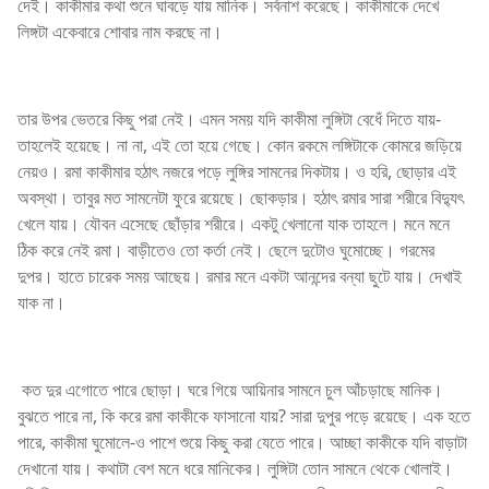
দেই। কাকীমার কথা শুনে ঘাবড়ে যায় মানিক। সর্বনাশ করেছে। কাকীমাকে দেখে
লিঙ্গটা একেবারে শোবার নাম করছে না।
তার উপর ভেতরে কিছু পরা নেই। এমন সময় যদি কাকীমা লুঙ্গিটা বেধেঁ দিতে যায়-
তাহলেই হয়েছে। না না, এই তো হয়ে গেছে। কোন রকমে লঙ্গিটাকে কোমরে জড়িয়ে
নেয়ও। রমা কাকীমার হঠাৎ নজরে পড়ে লুঙ্গির সামনের দিকটায়। ও হরি, ছোড়ার এই
অবস্থা। তাবুর মত সামনেটা ফুরে রয়েছে। ছোকড়ার। হঠাৎ রমার সারা শরীরে বিদ্যুৎ
খেলে যায়। যৌবন এসেছে ছোঁড়ার শরীরে। একটু খেলানো যাক তাহলে। মনে মনে
ঠিক করে নেই রমা। বাড়ীতেও তো কর্তা নেই। ছেলে দুটোও ঘুমোচ্ছে। গরমের
দুপর। হাতে চারেক সময় আছেয়। রমার মনে একটা আনন্দের বন্যা ছুটে যায়। দেখাই
যাক না।
কত দুর এগোতে পারে ছোড়া। ঘরে গিয়ে আয়িনার সামনে চুল আঁচড়াছে মানিক।
বুঝতে পারে না, কি করে রমা কাকীকে ফাসানো যায়? সারা দুপুর পড়ে রয়েছে। এক হতে
পারে, কাকীমা ঘুমোলে-ও পাশে শুয়ে কিছু করা যেতে পারে। আচ্ছা কাকীকে যদি বাড়াটা
দেখানো যায়। কথাটা বেশ মনে ধরে মানিকের। লুঙ্গিটা তোন সামনে থেকে খোলাই।