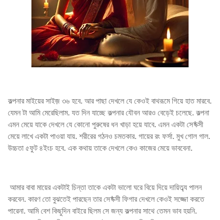
কল্পনার মাইয়ের সাইজ় ৩৬ হবে. আর পাছা দেখলে যে কেওই বাথরূমে গিয়ে হাত মারবে.
যেমন টা আমি মেরেছিলাম. যত দিন যাচ্ছে কল্পনার যৌবন আরও বেড়েই চলেছে. কল্পনা
এমন মেয়ে যাকে দেখলে যে কোনো পুরুষের ধন খাড়া হয়ে যাবে. এমন একটা সে*ক্সী
মেয়ে লাখে একটা পাওয়া যায়. শরীরের গঠনও চমতকার. গায়ের রং ফর্সা. মুখ গোল গাল.
উচ্চতা ৫ফুট ৪ইংচ হবে. এক কথায় তাকে দেখলে কেও কাজের মেয়ে ভাববেনা.
আমার বাবা মায়ের একটাই চিন্তা তাকে একটা ভালো ঘরে বিয়ে দিয়ে দায়িত্ব্য পালন
করবেন. কারণ তো বুঝতেই পারছেন তার সে*ক্সী ফিগার দেখলে কেওই সজ্জো করতে
পারেনা. আমি বেশ কিছুদিন বাইরে ছিলম সে জন্য কল্পনার সাথে তেমন ভাব হয়নি.