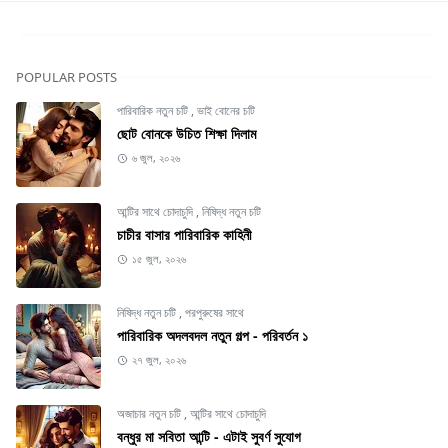
POPULAR POSTS
পারিবারিক নতুন চটি
,
ভাই বোনের চটি
ছোট বোনকে উচিত শিক্ষা দিলাম
৬ জুল, ২০২৬
আন্টির সাথে চোদাচুদি
,
নিষিদ্ধ নতুন চটি
চাচীর বাসার পারিবারিক কাহিনী
১৫ জুল, ২০২৬
নিষিদ্ধ নতুন চটি
,
পরপুরুষের সাথে
পারিবারিক অদলবদল নতুন গল্প - পরিবর্তন ১
২৭ জুল, ২০২৬
অজাচার নতুন চটি
,
আন্টির সাথে চোদাচুদি
বন্ধুর মা সবিতা আন্টি - এটাই সুবর্ণ সুযোগ