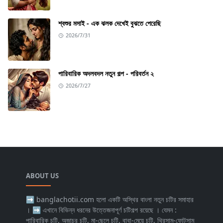
শ্বশুর মসাই - এক ঝলক দেখেই বুঝতে পেরেছি
2026/7/31
পারিবারিক অদলবদল নতুন গল্প - পরিবর্তন ২
2026/7/27
ABOUT US
➡ banglachotii.com হলো একটি অস্থির বাংলা নতুন চটির সমাহার
। ➡ এখানে বিভিন্ন ধরনের উত্তেজনাপূর্ণ চটিগল্প রয়েছে । যেমন :
পারিবারিক চটি, অজাচর চটি, মা-ছেলে চটি, বাবা-মেয়ে চটি, থ্রিসাম-ফোটসাম