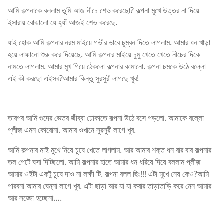
আমি কল্পনাকে বললাম তুমি আজ নীচে শেভ করেছো? কল্পনা মুখে উত্তর না দিয়ে
ইসারায় বোঝালো যে হ্যাঁ আজই শেভ করেছে.
যাই হোক আমি কল্পনার নরম মাইয়ে গভীর ভাবে চুম্বন দিতে লাগলাম. আমার ধন খাড়া
হয়ে লাফানো শুরু করে দিয়েছে. আমি কল্পনার মাইয়ে চুমু খেতে খেতে নীচের দিকে
নামতে লাগলাম. আমার মুখ গিয়ে ঠেকলো কল্পনার কামানো. কল্পনা চমকে উঠে বল্লো
এই কী করছো এইসব?আমার কিন্তু সুরসুরী লাগছে খুব!
তারপর আমি গুদের ভেতর জীব্বা ঢোকাতে কল্পনা উঠে বসে পড়লো. আমাকে বল্লো
প্লীজ় এমন কোরোনা. আমার ওখানে সুরসুরী লাগে খুব.
আমি কল্পনার মাই মুখে নিয়ে চুষে খেতে লাগলাম. আর আমার শক্ত ধন বার বার কল্পনার
তল পেটে ঘসা দিচ্ছিলো. আমি কল্পনার হাতে আমার ধন ধরিয়ে দিয়ে বললাম প্লীজ়
আমার ওইটা একটু চুষে দাও না লক্ষী টি. কল্পনা বলল ছিঃ!!! এটা মুখে নেয় কেও?আমি
পারবনা আমার ঘেন্না লাগে খুব. এটা ছাড়া আর যা যা করার তাড়াতাড়ি করে নেন আমার
আর সজ্জো হচ্ছেনা….