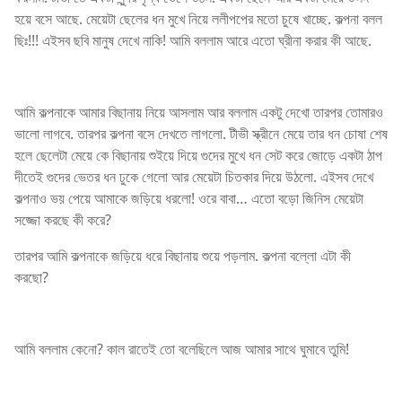
হয়ে বসে আছে. মেয়েটা ছেলের ধন মুখে নিয়ে ললীপপের মতো চুষে খাচ্ছে. কল্পনা বলল
ছিঃ!!! এইসব ছবি মানুষ দেখে নাকি! আমি বললাম আরে এতো ঘ্রীনা করার কী আছে.
আমি কল্পনাকে আমার বিছানায় নিয়ে আসলাম আর বললাম একটু দেখো তারপর তোমারও
ভালো লাগবে. তারপর কল্পনা বসে দেখতে লাগলো. টীভী স্ক্রীনে মেয়ে তার ধন চোষা শেষ
হলে ছেলেটা মেয়ে কে বিছানায় শুইয়ে দিয়ে গুদের মুখে ধন সেট করে জোড়ে একটা ঠাপ
দীতেই গুদের ভেতর ধন ঢুকে গেলো আর মেয়েটা চিতকার দিয়ে উঠলো. এইসব দেখে
কল্পনাও ভয় পেয়ে আমাকে জড়িয়ে ধরলো! ওরে বাবা… এতো বড়ো জিনিস মেয়েটা
সজ্জো করছে কী করে?
তারপর আমি কল্পনাকে জড়িয়ে ধরে বিছানায় শুয়ে পড়লাম. কল্পনা বল্লো এটা কী
করছো?
আমি বললাম কেনো? কাল রাতেই তো বলেছিলে আজ আমার সাথে ঘুমাবে তুমি!