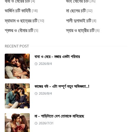
বাবা ও মেয়ের চটি
ভাই বোনের চটি
[4]
[35]
ভার্জিন চটি কাহিনী
মা ছেলের চটি
[18]
[32]
ম্যাডাম ও ছাত্রের চটি
শালী দুলাভাই চটি
[10]
[8]
শ্বশুর ও বৌমার চটি
স্যার ও ছাত্রীর চটি
[5]
[6]
RECENT POST
বাবা ও মেয়ে - মজার একটা পরিবার
2026/8/4
কাজের বউ - এটা সম্পূর্ণ নতুন অভিজ্ঞতা..!
2026/8/4
মা - শাড়িটাতে বেশ তোমাকে মানিয়েছে
2026/7/31