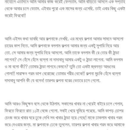
নাহোলে এতদিনে আমি আমার কাজ করেই ফেলতাম. আমি বাড়িতে আসলে এক সপ্তাহ
থেকে আবার চলে যেতাম. এইবার পুরো এক মাসের জন্য এসেছি. তাই এবার কিছু একটা
করেই ফিরবো!!
আমি এইসব কথা ভাবছি আর কল্পনাকে দেখছি. এর মধ্যে কল্পনা আমার সামনে আসলো
চায়ের কাপ নিতে. আমি কল্পনাকে বললাম কল্পনা আমার জন্য একটু সুপারি নিয়ে আয়
তো. সে আমার জন্য সুপারি নিয়ে আসলো. আমি তাকে বললাম কী রে তোর কী ঠান্ডা
লাগেনা? সে হেঁসে হেঁসে বল্লো না দাদাবাবু আমার একটু ও ঠান্ডা লাগেনা. আমি বললাম
ও মা বলো কী?? তোমার ঠান্ডা লাগবে কেমনে? তুমি তো একটা জ্বলন্ত আগুনের
গোলা!! সারাক্ষন গরম ভাপ বেরোচ্ছে তোমার শরীর থেকে!! কল্পনা মুচকি হেঁসে বল্লো
দাদাবাবু আপনি কী যে বলেন! তারপর কল্পনা ঘরের ভেতরে চলে গেলো.
আমি আরও কিছুক্ষন বসে থেকে উঠলাম. সকালের খাবার না খেয়েই বাইরে চলে গেলাম,
ফিরতে ফিরতে রাত ১১টা বেজে গেলো. সবাই খেয়ে ঘুমিয়ে পরেছে. আমি কাপড় চোপর
চেংজ করে খাবার ঘরে ঢুকে দেখি সব খাবার ঠান্ডা হয়ে গেছে! মাকে ঢাকলাম খাবার গরম
করে দেওয়ার জন্য. মা কল্পনাকে ঢেকে তুললেন. তারপর কল্পনা খাবার গরম করে আমাকে