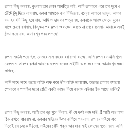
কল্পনা কিছু বললনা. বুঝলাম তার কোন আপত্তি নাই. আমি কল্পনাকে ধরে তার মুখে ও
ঠোঁটে চুঁমু দিতে লাগলাম. কল্পনা আমাকে বাধা দিচ্ছিলো. বল্লো আমাকে ছাড়ুন. আমার
ভয় হয় যদি কিছু হয়ে যায়. আমি ও ছাড়বার পাত্র নয়. কল্পনাকে আরও জোড়ে বুকের
সাথে চেপে রাখলাম. কিছুক্ষন পর কল্পনা ও সজ্জো করতে না পেরে বল্লো- আমাকে একটু
ঠান্ডা করে দাও. আমার খুব গরম লাগছে!
কল্পনা ম্যাক্সি পরে ছিল. ভেতরে লাল রংয়ের ব্রা দেখা যাচ্ছে. আমি কল্পনার ম্যাক্সি খুলে
ফেললাম. তারপর কল্পনা আমাকে বল্লো ঘরেরর লাইটটা অফ করে দাও. আমার খুব লজ্জা
লাগছে…
আমি সাথে সাথে রূমের লাইট অফ করে ডীম লাইট জালালাম. তারপর কল্পনার রসালো
গোলাপে র পাপড়ির মতো ঠোঁটে একটা কামড় দিয়ে বললাম এইবার ঠিক আছে ডার্লিং?
কল্পনা কিছু বললনা. আমি তার ব্রা খুলে নিলাম. কী যে ফর্সা নরম মাই!!!! আমি আর মাথা
ঠিক রাখতে পারলাম না. কল্পনার মাইয়ের উপর ঝাপিয়ে পড়লাম. কল্পনার মাইয়ে হাত
দিতেই সে চমকে উঠলো. মাইয়ের বোঁটা শক্ত আর সারা মাই ফোমের মতো নরম. আমি