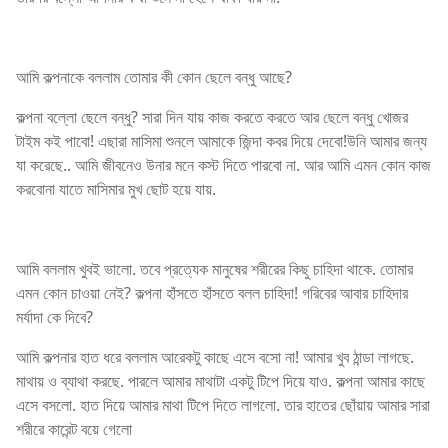
আমি কল্পনাকে বললাম তোমার কী কোন ছেলে বন্ধু আছে?
কল্পনা বল্লো ছেলে বন্ধু? সারা দিন যায় কাজ করতে করতে আর ছেলে বন্ধু খোজর
টাইম কই পাবো! এছারা মাসিমা শুনলে আমাকে জিন্দা কবর দিয়ে দেবো!উনি আমার জন্য
যা করেছে.. আমি জীবনেও উনার মনে কস্ট দিতে পারবো না. আর আমি এমন কোন কাজ
করবোনা যাতে মাসিমার মুখ ছোট হয়ে যায়.
আমি বললাম খুবই ভালো. তবে প্রত্যেক মানুষের শরীরের কিছু চাহিদা থাকে. তোমার
এমন কোন চাওয়া নেই? কল্পনা হাঁসতে হাঁসতে বলল চাহিদা! গরিবের আবার চাহিদার
মর্যাদা কে দিবে?
আমি কল্পনার হাত ধরে বললাম আরেকটু কাছে এসে বসো না! আমার খুব ঠান্ডা লাগছে.
মাথায় ও ব্যাথা করছে. পারলে আমার মাথাটা একটু টিপে দিয়ে যাও. কল্পনা আমার কাছে
এসে বসলো. হাত দিয়ে আমার মাথা টিপে দিতে লাগলো. তার হাতের ছোঁয়ায় আমার সারা
শরীরে কারেন্ট বয়ে গেলো