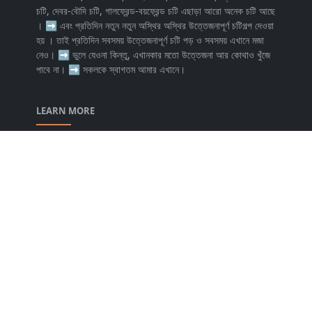
চটি, দেবর-বৌদি চটি, গালফ্রেন্ড-বয়ফ্রেন্ড চটি এছাড়া আরো অনেক চটি আছে
। ➡ এবং প্রতিদিন নতুন নতুন অস্থির অস্থির উত্তেজনাপূর্ণ চটিগল্প দেওয়া
হয় । তাই প্রতিদিন সবসময় উত্তেজনাপূর্ণ চটি পড় ও সবসময় এখানে মজা
নেও। ➡ ভুলে যেওনা কিন্তু, এখানকার মতো উত্তেজনা আর কোথাও খুঁজে
পাবে না। ➡ সকলকে স্বাগতম আমার এখানে।
LEARN MORE
About Us
Contact Us
Privacy Policy
Disclaimer
FOLLOW US