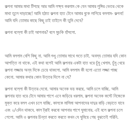
কল্পনা আমার মাথা টিপছে আর আমি লক্ষ্য করলাম কে যেন আমার লুঙ্গির ভেতর থেকে
মাথা তুলে দাড়াচ্ছে! আমি হঠাত কল্পনা হাত টেনে আমার বুকে লাগিয়ে বললাম- কল্পনা!
আমি যদি তোমার কাছে কিছু চাই তাইলে কী তুমি দেবে?
কল্পনা বল্লো কী চাই আপনার? বলে মুচকি হাঁসলো.
আমি বললাম বেশি কিছু না. আমি শুধু তোমার সাথে শুতে চাই. অবস্য তোমার যদি কোন
আপত্তি না থাকে. এই কথা বলেই আমি কল্পনার একটা হাত ধরে চুঁমু খেলাম. চুঁমু খেয়ে
কল্পনা লজ্জায় অন্য দিকে চেয়ে থাকলো. আমি বললাম কী হলো এতো লজ্জা পাচ্ছ
কেনো. আমার কথার কোন উত্তর দিলে না যে?
কল্পনা বল্লো কী উত্তর দেবো. আমার অনেক ভয় করছে. আমি চলে যাচ্ছি. আমি
কল্পনার হাত ধরে টেনে আমার পাশে এনে জড়িয়ে ধরলাম. কল্পনা অনেক কস্টে নিজেকে
মুক্ত করে বলল এখন চলে যাচ্ছি. কালকে মাসিমা আপনাদের দাদুর বাড়ি বেড়াতে যাবে
এবং ২/৩দিন থাকবে. কাল ট্রাই করবো আপনার পাশে ঘুমানোর. এই বলে কল্পনা চলে
গেলো. আমি ও কল্পনার চিন্তা করতে করতে কখন যে ঘুমিয়ে গেছ বুঝতেই পরিনি.