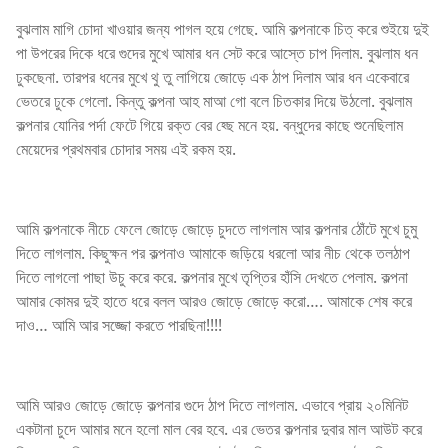
বুঝলাম মাগি চোদা খাওয়ার জন্য পাগল হয়ে গেছে. আমি কল্পনাকে চিত্ করে শুইয়ে দুই
পা উপরের দিকে ধরে গুদের মুখে আমার ধন সেট করে আস্তে চাপ দিলাম. বুঝলাম ধন
ঢুকছেনা. তারপর ধনের মুখে থু তু লাগিয়ে জোড়ে এক ঠাপ দিলাম আর ধন একেবারে
ভেতরে ঢুকে গেলো. কিন্তু কল্পনা আহ মাআ গো বলে চিতকার দিয়ে উঠলো. বুঝলাম
কল্পনার যোনির পর্দা ফেটে গিয়ে রক্ত বের হ্ছে মনে হয়. বন্ধুদের কাছে শুনেছিলাম
মেয়েদের প্রথমবার চোদার সময় এই রকম হয়.
আমি কল্পনাকে নীচে ফেলে জোড়ে জোড়ে চুদতে লাগলাম আর কল্পনার ঠোঁটে মুখে চুমু
দিতে লাগলাম. কিছুক্ষন পর কল্পনাও আমাকে জড়িয়ে ধরলো আর নীচ থেকে তলঠাপ
দিতে লাগলো পাছা উচু করে করে. কল্পনার মুখে তৃপ্তির হাঁসি দেখতে পেলাম. কল্পনা
আমার কোমর দুই হাতে ধরে বলল আরও জোড়ে জোড়ে করো…. আমাকে শেষ করে
দাও… আমি আর সজ্জো করতে পারছিনা!!!!
আমি আরও জোড়ে জোড়ে কল্পনার গুদে ঠাপ দিতে লাগলাম. এভাবে প্রায় ২০মিনিট
একটানা চুদে আমার মনে হলো মাল বের হবে. এর ভেতর কল্পনার দুবার মাল আউট করে