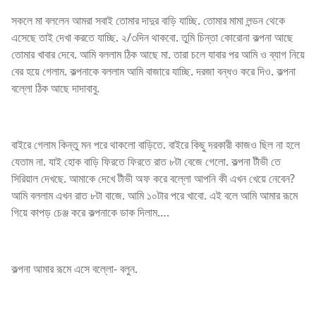
সকলে মা বললেন আমরা সবাই তোমার দাদুর বাড়ি যাচ্ছি. তোমার মামা লন্ডন থেকে
এসেছে তাই দেখা করতে যাচ্ছি. ২/৩দিন থাকবো. তুমি চিন্তা কোরোনা কল্পনা আছে
তোমার খাবার দেবে. আমি বললাম ঠিক আছে মা. তারা চলে যাবার পর আমি ও ব্যাগ নিয়ে
বের হয়ে গেলাম. কল্পনাকে বললাম আমি বাজারে যাচ্ছি. দরজা বন্ধও করে দিও. কল্পনা
বল্লো ঠিক আছে দাদাবাবু.
বাইরে গেলাম কিন্তু মন পরে থাকলো বাড়িতে. বাইরে কিছু দরকারী কাজও ছিল না হলে
যেতাম না. যাই হোক বাড়ি ফিরতে ফিরতে রাত ৮টা বেজে গেলো. কল্পনা টীভী তে
সিরিয়াল দেখছে. আমাকে দেখে টীভী অফ করে বল্লো আপনি কী এখন খেয়ে নেবেন?
আমি বললাম এখন রাত ৮টা বাজে. আমি ১০টার পরে খাবো. এই বলে আমি আমার রূমে
গিয়ে কাপড় চেঞ্জ করে কল্পনাকে ডাক দিলাম….
কল্পনা আমার রূমে এসে বল্লো- বলুন.