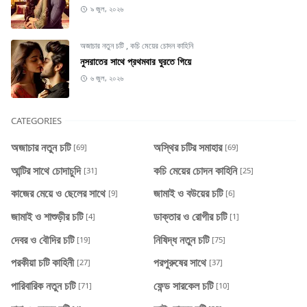
৯ জুল, ২০২৬
অজাচার নতুন চটি
,
কচি মেয়ের চোদন কাহিনি
নুসরাতের সাথে প্রথমবার ঘুরতে গিয়ে
৬ জুল, ২০২৬
CATEGORIES
অজাচার নতুন চটি
অস্থির চটির সমাহার
[69]
[69]
আন্টির সাথে চোদাচুদি
কচি মেয়ের চোদন কাহিনি
[31]
[25]
কাজের মেয়ে ও ছেলের সাথে
জামাই ও বউয়ের চটি
[9]
[6]
জামাই ও শাশুড়ীর চটি
ডাক্তার ও রোগীর চটি
[4]
[1]
দেবর ও বৌদির চটি
নিষিদ্ধ নতুন চটি
[19]
[75]
পরকীয়া চটি কাহিনী
পরপুরুষের সাথে
[27]
[37]
পারিবারিক নতুন চটি
ফেন্ড সারকেল চটি
[71]
[10]