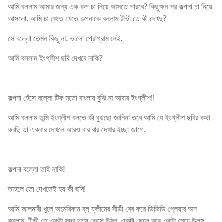
আমি বললাম আমার জন্য এক কপ চা নিয়ে আসতে পারবে? কিছুক্ষন পর কল্পনা চা নিয়ে
আসলো. আমি চা খেতে খেতে কল্পনাকে বললাম টীভী তে কী দেখছ?
সে বল্লো তেমন কিছু না. ভালো প্রোগ্রাম নেই.
আমি বললাম ইংগ্লীশ ছবি দেখবে নাকি?
কল্পনা হেঁসে বল্লো টিক মতো বাংলায় বুঝি না আবার ইংগ্লীশ!!
আমি বললাম তুমি ইংগ্লীশ বলতে কী বুঝছো জানিনা তবে আমি যে ইংগ্লীশ ছবির কথা
বলছি তা একবার দেখলে আরও বার বার দেখার ইচ্ছা জাগে.
কল্পনা বল্লো তাই নাকি!
তাহলে তো দেখতেই হয় কী ছবি!
আমি আলমারী খুলে অমেরিকান ব্লূ ফ্লীমের সীডী বের করে ডিভিডি প্লেয়ার অন
করলাম. টীভী তে একটা সুন্দর দৃশ্য ভেসে উঠল. একটা ছেলে আর একটা মেয়ে উলঙ্গ