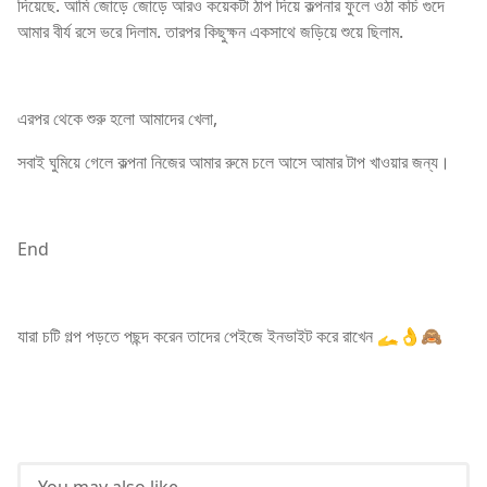
দিয়েছে. আমি জোড়ে জোড়ে আরও কয়েকটা ঠাপ দিয়ে কল্পনার ফুলে ওঠা কচি গুদে
আমার বীর্য রসে ভরে দিলাম. তারপর কিছুক্ষন একসাথে জড়িয়ে শুয়ে ছিলাম.
এরপর থেকে শুরু হলো আমাদের খেলা,
সবাই ঘুমিয়ে গেলে কল্পনা নিজের আমার রুমে চলে আসে আমার টাপ খাওয়ার জন্য।
End
যারা চটি গল্প পড়তে পছন্দ করেন তাদের পেইজে ইনভাইট করে রাখেন 🫴👌🙈