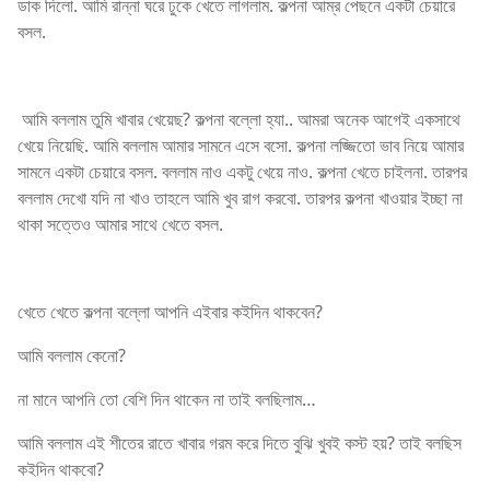
ডাক দিলো. আমি রান্না ঘরে ঢুকে খেতে লাগলাম. কল্পনা আম্‌র পেছনে একটা চেয়ারে
বসল.
আমি বললাম তুমি খাবার খেয়েছ? কল্পনা বল্লো হ্যা.. আমরা অনেক আগেই একসাথে
খেয়ে নিয়েছি. আমি বললাম আমার সামনে এসে বসো. কল্পনা লজ্জিতো ভাব নিয়ে আমার
সামনে একটা চেয়ারে বসল. বললাম নাও একটু খেয়ে নাও. কল্পনা খেতে চাইলনা. তারপর
বললাম দেখো যদি না খাও তাহলে আমি খুব রাগ করবো. তারপর কল্পনা খাওয়ার ইচ্ছা না
থাকা সত্তেও আমার সাথে খেতে বসল.
খেতে খেতে কল্পনা বল্লো আপনি এইবার কইদিন থাকবেন?
আমি বললাম কেনো?
না মানে আপনি তো বেশি দিন থাকেন না তাই বলছিলাম…
আমি বললাম এই শীতের রাতে খাবার গরম করে দিতে বুঝি খুবই কস্ট হয়? তাই বলছিস
কইদিন থাকবো?