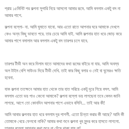
প্রায় ১৫মিনিট পর কল্পনা সুপারি নিয়ে আসলো আমার রূমে. আমি বললাম একটু বস না
আমার পাশে.
কল্পনা বল্লো- না. আমি ঘুমাতে যাবো. আর এতো রাতে আপনার ঘরে আমাকে দেখলে
কেও অন্য কিছু ভাবতে পরে. তার চেয়ে আমি যাই. আমি কল্পনার হাত ধরে জোড় করে
আমার পাশে বসালাম আর বললাম একটু বস তারপর চলে যাবে.
তারপর টীভী অন করে দিলাম যাতে আমাদের কথা রূমের বাইরে না যায়. আমি অবস্য
অল টাইম বেশি সাউংড দিয়ে টীভী দেখি. তাই কার কিছু বলার ও নেই বা ঘুমেরও ক্ষতি
হবেনা.
যাক কল্পনা ততক্ষনে আমার হাত থেকে তার হাত সরিয়ে একটু দূরে গিয়ে বসল. আমি
বললাম এতো ভয় পাও কেনো আমাকে? কল্পনা বল্লো ভয় লাগছেনা তবে কেমন জানি
লাগছে. আগে তো কোনদিন আপনার পাশে এভাবে বসিনি… তাই আর কী!
আমি আবার কল্পনার হাত ধরে বললাম দূর পাগলী. এতো চিন্তা করার কী আছে? আমি কী
তোমাকে খেয়ে ফেলবো নাকি? আমার কথা শুনে কল্পনা খুব সুন্দর করে হাসতে লাগলো.
তারপর বল্লো আপনার কথা শুনে না হেঁসে থাকা যায় না!